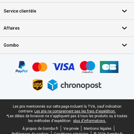
Service clientèle
Affaires
Gomibo
Certificats, methodes de paiement, partenaires de services de livr
Pied-de-page légal
Les prix mentionnés sur cette page incluent la TVA, sauf indication
contraire.
Les prix ne comprennent pas les frais d'expédition.
*Les délais de livraison ne s'appliquent pas à tous les produits ou à toutes
les méthodes d'expédition :
plus d'informations.
À propos de Gomibo.fr
Vie privée
Mentions légales