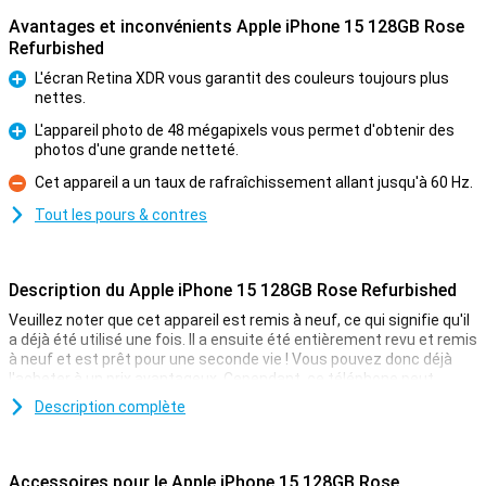
Avantages et inconvénients Apple iPhone 15 128GB Rose
Refurbished
L'écran Retina XDR vous garantit des couleurs toujours plus
nettes.
Pour
L'appareil photo de 48 mégapixels vous permet d'obtenir des
photos d'une grande netteté.
Pour
Cet appareil a un taux de rafraîchissement allant jusqu'à 60 Hz.
Contre
Tout les pours & contres
Description du Apple iPhone 15 128GB Rose Refurbished
Veuillez noter que cet appareil est remis à neuf, ce qui signifie qu'il
a déjà été utilisé une fois. Il a ensuite été entièrement revu et remis
à neuf et est prêt pour une seconde vie ! Vous pouvez donc déjà
l'acheter à un prix avantageux. Cependant, ce téléphone peut
présenter de légers signes d'utilisation à l'extérieur.
Description complète
Apple a présenté l'iPhone 15 128GB Black le 12 septembre 2023. Ce
téléphone apporte de nouvelles choses comme l'île dynamique, un
appareil photo amélioré et une batterie qui vous permet de tenir
Accessoires pour le Apple iPhone 15 128GB Rose
toute la journée. Apple a également ajouté une puce puissante