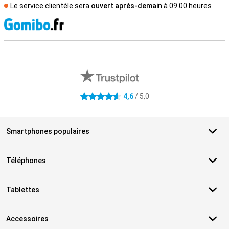
Le service clientèle sera
ouvert après-demain
à 09.00 heures
M
Avis externes des magasins
4,6
/ 5,0
4.6 étoiles
Smartphones populaires
Téléphones
Tablettes
Accessoires