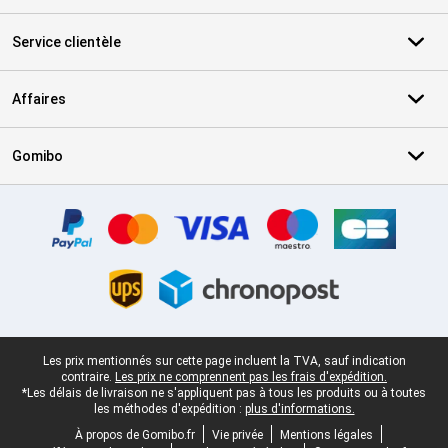
Service clientèle
Affaires
Gomibo
Certificats, methodes de paiement, partenaires de services de livr
Pied-de-page légal
Les prix mentionnés sur cette page incluent la TVA, sauf indication
contraire.
Les prix ne comprennent pas les frais d'expédition.
*Les délais de livraison ne s'appliquent pas à tous les produits ou à toutes
les méthodes d'expédition :
plus d'informations.
À propos de Gomibo.fr
Vie privée
Mentions légales