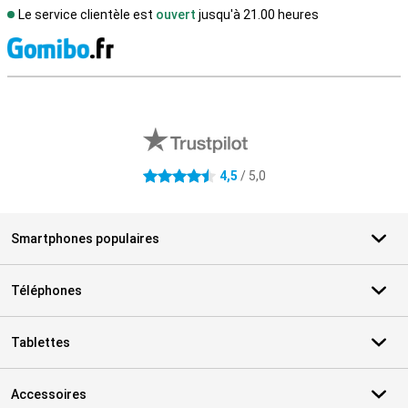
Le service clientèle est
ouvert
jusqu'à 21.00 heures
M
Avis externes des magasins
4,5
/ 5,0
4.5 étoiles
Smartphones populaires
Téléphones
Tablettes
Accessoires