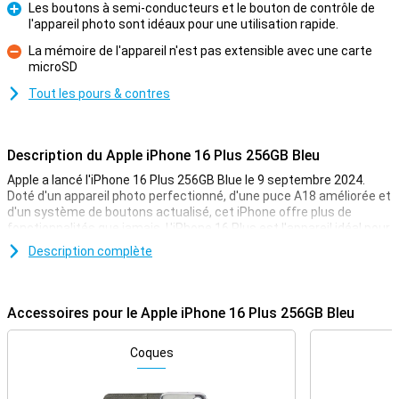
Les boutons à semi-conducteurs et le bouton de contrôle de
l'appareil photo sont idéaux pour une utilisation rapide.
Pour
La mémoire de l'appareil n'est pas extensible avec une carte
microSD
Contre
Tout les pours & contres
Description du Apple iPhone 16 Plus 256GB Bleu
Apple a lancé l'iPhone 16 Plus 256GB Blue le 9 septembre 2024.
Doté d'un appareil photo perfectionné, d'une puce A18 améliorée et
d'un système de boutons actualisé, cet iPhone offre plus de
fonctionnalités que jamais. L'iPhone 16 Plus est l'appareil idéal pour
les utilisateurs à la recherche d'un grand iPhone doté des dernières
Description complète
technologies, sans le prix élevé des modèles Pro. Vous préférez un
modèle plus petit ? Dans ce cas, jetez un coup d'œil à l'Apple iPhone
16. Cet appareil présente les mêmes caractéristiques, mais il est
un peu plus petit.
Accessoires pour le Apple iPhone 16 Plus 256GB Bleu
Écran amélioré et design épuré
Coques
L'iPhone 16 Plus est doté du même écran de 6,7 pouces que
l'iPhone 15 Plus. L'écran OLED est donc plus lumineux et