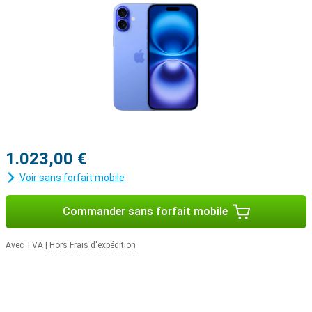
Découvrez toute la gamme iPhone 16
Vous recherchez des fonctionnalités encore plus avancées, telles
que des appareils photo ? L'iPhone 16 Pro est peut-être fait pour
vous. Il s'agit d'un appareil doté d'un écran légèrement plus petit,
mais plus performant que l'iPhone 16 Plus. Vous voulez vraiment
ce qu'il y a de mieux ? L'iPhone 16 Pro Max est le téléphone qu'il
vous faut. Il combine les meilleures performances avec le plus
grand écran.
1.023,00 €
Voir sans forfait mobile
Commander sans forfait mobile
Avec TVA
|
Hors Frais d'expédition