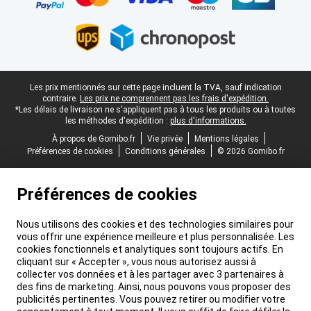
Pied-de-page légal
Les prix mentionnés sur cette page incluent la TVA, sauf indication
contraire.
Les prix ne comprennent pas les frais d'expédition.
*Les délais de livraison ne s'appliquent pas à tous les produits ou à toutes
les méthodes d'expédition :
plus d'informations.
À propos de Gomibo.fr
Vie privée
Mentions légales
Préférences de cookies
Conditions générales
© 2026 Gomibo.fr
Préférences de cookies
Nous utilisons des cookies et des technologies similaires pour
vous offrir une expérience meilleure et plus personnalisée. Les
cookies fonctionnels et analytiques sont toujours actifs. En
cliquant sur « Accepter », vous nous autorisez aussi à
collecter vos données et à les partager avec 3 partenaires à
des fins de marketing. Ainsi, nous pouvons vous proposer des
publicités pertinentes. Vous pouvez retirer ou modifier votre