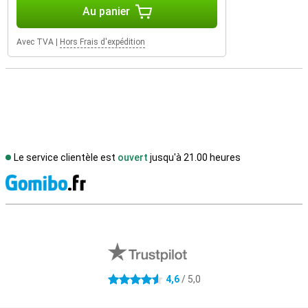
Au panier
Avec TVA
|
Hors Frais d'expédition
Le service clientèle est
ouvert
jusqu'à 21.00 heures
M
Avis externes des magasins
4,6
/ 5,0
4.6 étoiles