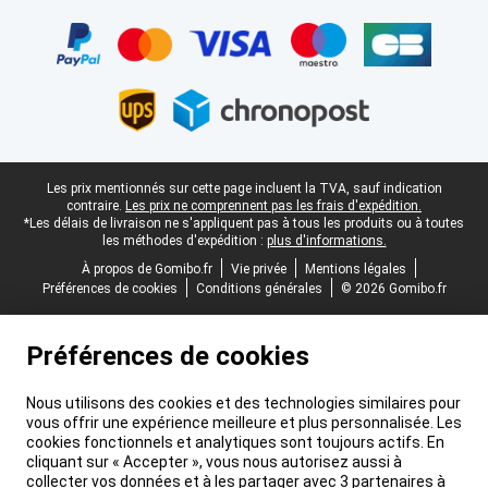
Certificats, methodes de paiement, partenaires de services de livr
Pied-de-page légal
Les prix mentionnés sur cette page incluent la TVA, sauf indication
contraire.
Les prix ne comprennent pas les frais d'expédition.
*Les délais de livraison ne s'appliquent pas à tous les produits ou à toutes
les méthodes d'expédition :
plus d'informations.
À propos de Gomibo.fr
Vie privée
Mentions légales
Préférences de cookies
Conditions générales
© 2026 Gomibo.fr
Préférences de cookies
Nous utilisons des cookies et des technologies similaires pour
vous offrir une expérience meilleure et plus personnalisée. Les
cookies fonctionnels et analytiques sont toujours actifs. En
cliquant sur « Accepter », vous nous autorisez aussi à
collecter vos données et à les partager avec 3 partenaires à