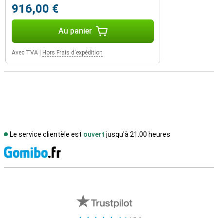
916,00 €
Au panier
Avec TVA
|
Hors Frais d'expédition
Le service clientèle est
ouvert
jusqu'à 21.00 heures
M
Avis externes des magasins