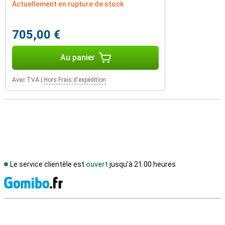
Actuellement en rupture de stock
705,00 €
Au panier
Avec TVA
|
Hors Frais d'expédition
Le service clientèle est
ouvert
jusqu'à 21.00 heures
M
Avis externes des magasins