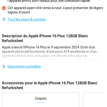
l'appareil photo sont idéaux pour une utilisation rapide.
Pour
Cet appareil ayant été remis à neuf, il peut présenter de légers
signes d'usure.
Contre
Tout les pours & contres
Description du Apple iPhone 16 Plus 128GB Blanc
Refurbished
Apple a lancé l'iPhone 16 Plus le 9 septembre 2024. Doté d'un
appareil photo perfectionné, d'une puce A18 améliorée et d'un
système de boutons actualisé, cet iPhone offre plus de
fonctionnalités que jamais. L'iPhone 16 Plus est l'appareil idéal pour
les utilisateurs à la recherche d'un grand iPhone doté des dernières
Description complète
technologies, sans le prix élevé des modèles Pro. Vous préférez un
modèle plus petit ? Découvrez l'Apple iPhone 16 reconditionné. Cet
appareil possède les mêmes caractéristiques, mais il est un peu
plus petit.
Accessoires pour le Apple iPhone 16 Plus 128GB Blanc
Refurbished
Remis à neuf
Notez que cet appareil est remis à neuf, ce qui signifie qu'il a déjà
Coques
été utilisé une fois. Il a ensuite été entièrement examiné et remis à
neuf et préparé pour une seconde vie ! Vous pouvez donc déjà