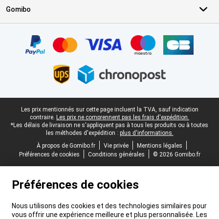
Gomibo
Certificats, methodes de paiement, partenaires de services de livr
Pied-de-page légal
Les prix mentionnés sur cette page incluent la TVA, sauf indication
contraire.
Les prix ne comprennent pas les frais d'expédition.
*Les délais de livraison ne s'appliquent pas à tous les produits ou à toutes
les méthodes d'expédition :
plus d'informations.
À propos de Gomibo.fr
Vie privée
Mentions légales
Préférences de cookies
Conditions générales
© 2026 Gomibo.fr
Préférences de cookies
Nous utilisons des cookies et des technologies similaires pour
vous offrir une expérience meilleure et plus personnalisée. Les