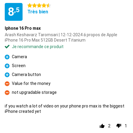
4.5 étoiles
8
,5
Très bien
Iphone 16 Pro max
Arash Keshavarz Taromsari | 12-12-2024 á propos de Apple
iPhone 16 Pro Max 512GB Desert Titanium
Je recommande ce produit
Camera
Pour
Screen
Pour
Camera button
Pour
Value for the money
Contre
not upgradable storage
Contre
if you watch a lot of video on your phone pro max is the biggest
iPhone created yet
2
1