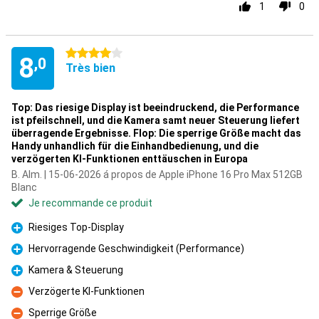
1
0
4 étoiles
8
,0
Très bien
Top: Das riesige Display ist beeindruckend, die Performance
ist pfeilschnell, und die Kamera samt neuer Steuerung liefert
überragende Ergebnisse. Flop: Die sperrige Größe macht das
Handy unhandlich für die Einhandbedienung, und die
verzögerten KI-Funktionen enttäuschen in Europa
B. Alm. | 15-06-2026 á propos de Apple iPhone 16 Pro Max 512GB
Blanc
Je recommande ce produit
Riesiges Top-Display
Pour
Hervorragende Geschwindigkeit (Performance)
Pour
Kamera & Steuerung
Pour
Verzögerte KI-Funktionen
Contre
Sperrige Größe