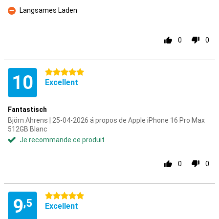
Contre
Langsames Laden
Contre
0
0
5 étoiles
10
Excellent
Fantastisch
Björn Ahrens | 25-04-2026 á propos de Apple iPhone 16 Pro Max
512GB Blanc
Je recommande ce produit
0
0
5 étoiles
9
,5
Excellent