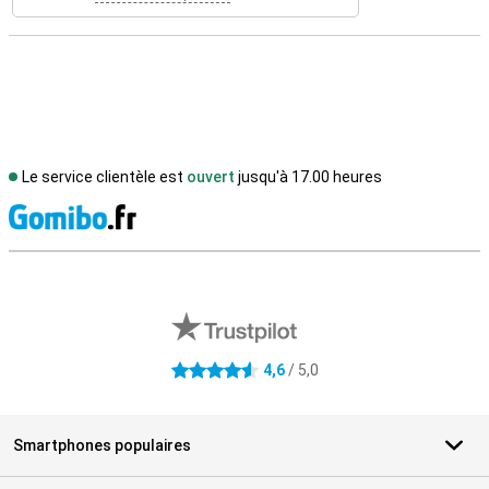
Le service clientèle est
ouvert
jusqu'à 17.00 heures
M
Avis externes des magasins
4,6
/ 5,0
4.6 étoiles
Smartphones populaires