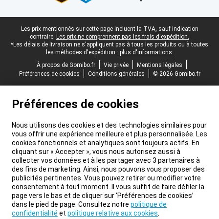
Pied-de-page légal
Les prix mentionnés sur cette page incluent la TVA, sauf indication
contraire.
Les prix ne comprennent pas les frais d'expédition.
*Les délais de livraison ne s'appliquent pas à tous les produits ou à toutes
les méthodes d'expédition :
plus d'informations.
À propos de Gomibo.fr
Vie privée
Mentions légales
Préférences de cookies
Conditions générales
© 2026 Gomibo.fr
Préférences de cookies
Nous utilisons des cookies et des technologies similaires pour
vous offrir une expérience meilleure et plus personnalisée. Les
cookies fonctionnels et analytiques sont toujours actifs. En
cliquant sur « Accepter », vous nous autorisez aussi à
collecter vos données et à les partager avec 3 partenaires à
des fins de marketing. Ainsi, nous pouvons vous proposer des
publicités pertinentes. Vous pouvez retirer ou modifier votre
consentement à tout moment. Il vous suffit de faire défiler la
page vers le bas et de cliquer sur ‘Préférences de cookies’
dans le pied de page. Consultez notre
politique de
confidentialité
et
politique relative aux cookies
.