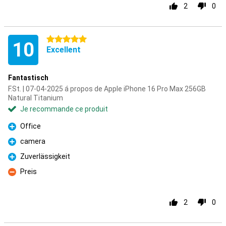
2
0
5 étoiles
10
Excellent
Fantastisch
F.St. | 07-04-2025 á propos de Apple iPhone 16 Pro Max 256GB
Natural Titanium
Je recommande ce produit
Office
Pour
camera
Pour
Zuverlässigkeit
Pour
Preis
Contre
2
0