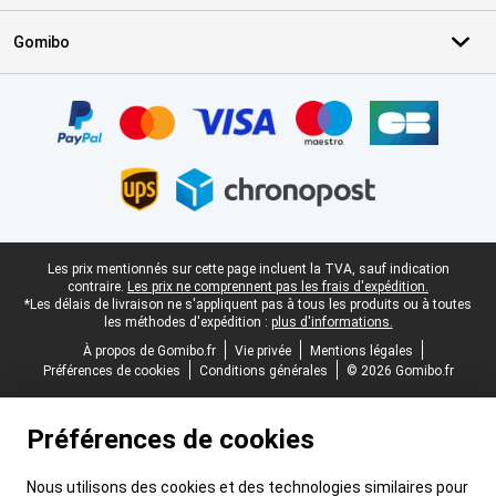
Gomibo
Certificats, methodes de paiement, partenaires de services de livr
Pied-de-page légal
Les prix mentionnés sur cette page incluent la TVA, sauf indication
contraire.
Les prix ne comprennent pas les frais d'expédition.
*Les délais de livraison ne s'appliquent pas à tous les produits ou à toutes
les méthodes d'expédition :
plus d'informations.
À propos de Gomibo.fr
Vie privée
Mentions légales
Préférences de cookies
Conditions générales
© 2026 Gomibo.fr
Préférences de cookies
Nous utilisons des cookies et des technologies similaires pour