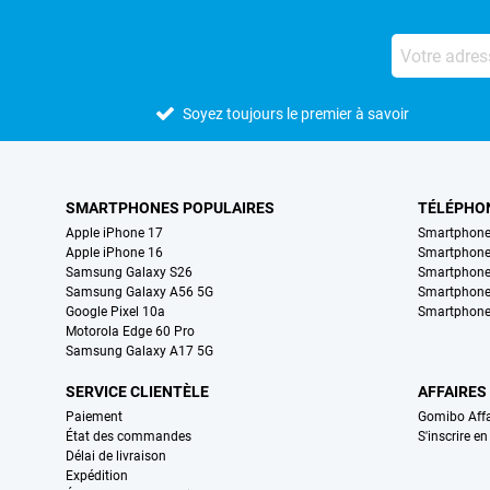
Soyez toujours le premier à savoir
SMARTPHONES POPULAIRES
TÉLÉPHO
Apple iPhone 17
Smartphone
Apple iPhone 16
Smartphon
Samsung Galaxy S26
Smartphone
Samsung Galaxy A56 5G
Smartphone
Google Pixel 10a
Smartphone
Motorola Edge 60 Pro
Samsung Galaxy A17 5G
SERVICE CLIENTÈLE
AFFAIRES
Paiement
Gomibo Affa
État des commandes
S'inscrire e
Délai de livraison
Expédition