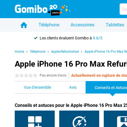
Téléphone
Accessoires
Tablettes
Les clients évaluent Gomibo à
4.6/5
Home
Téléphone
Apple-Refurbished
Apple iPhone 16 Pro Max R
Apple iPhone 16 Pro Max Refurb
Actuellement en rupture de st
0 étoiles
Pas encore d'avis
Vue d'ensemble
Avis
Conseils et Astuc
Conseils et astuces pour le Apple iPhone 16 Pro Max 