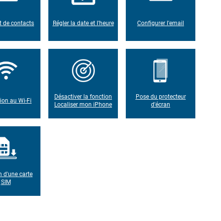
t de contacts
Régler la date et l'heure
Configurer l'email
Désactiver la fonction
Pose du protecteur
on au Wi-Fi
Localiser mon iPhone
d'écran
n d'une carte
SIM