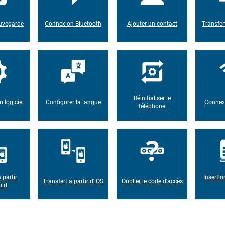
auvegarde
Connexion Bluetooth
Ajouter un contact
Transfer
Réinitialiser le
u logiciel
Configurer la langue
Connexi
téléphone
 partir
Insertio
Transfert à partir d'iOS
Oublier le code d'accès
oid