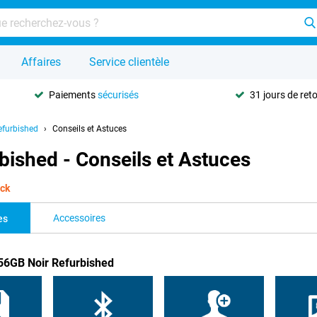
Affaires
Service clientèle
Paiements
sécurisés
31 jours de ret
efurbished
Conseils et Astuces
ished - Conseils et Astuces
ock
Accessoires
es
256GB Noir Refurbished