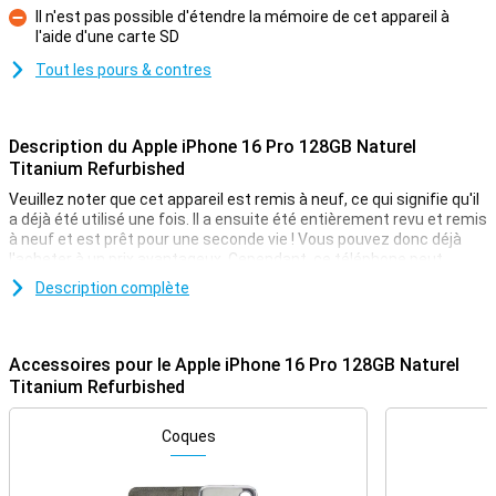
Il n'est pas possible d'étendre la mémoire de cet appareil à
l'aide d'une carte SD
Contre
Tout les pours & contres
Description du Apple iPhone 16 Pro 128GB Naturel
Titanium Refurbished
Veuillez noter que cet appareil est remis à neuf, ce qui signifie qu'il
a déjà été utilisé une fois. Il a ensuite été entièrement revu et remis
à neuf et est prêt pour une seconde vie ! Vous pouvez donc déjà
l'acheter à un prix avantageux. Cependant, ce téléphone peut
présenter de légers signes d'utilisation à l'extérieur.
Description complète
L'Apple iPhone 16 Pro 128GB Natural Titanium Refurbished est
conçu pour les utilisateurs qui ne se contentent que du meilleur.
Comme on peut s'y attendre de la part d'Apple, cet appareil
Accessoires pour le Apple iPhone 16 Pro 128GB Naturel
impressionne par sa technologie avancée et son design
Titanium Refurbished
magnifiquement actualisé. Grâce à la puissante puce A18 Pro,
l'iPhone 16 Pro offre de superbes performances. L'écran OLED de
6,3 pouces offre une expérience visuelle optimale pour les vidéos
Coques
et les films. De plus, grâce à la mise à jour de la technologie de
l'appareil photo, du processeur et de la technologie de l'appareil
photo, cet appareil est un choix de premier ordre pour tous ceux qui