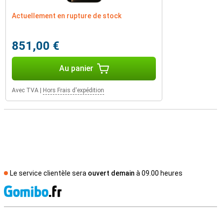
Actuellement en rupture de stock
851,00 €
Au panier
Avec TVA
|
Hors Frais d'expédition
Le service clientèle sera
ouvert demain
à 09.00 heures
M