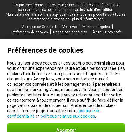
Pied-de-page légal
Les prix mentionnés sur cette page incluent la TVA, sauf indication
contraire.
Les prix ne comprennent pas les frais d'expédition.
*Les délais de livraison ne s'appliquent pas à tous les produits ou à toutes
les méthodes d'expédition :
plus d'informations.
À propos de Gomibo.fr
Vie privée
Mentions légales
Préférences de cookies
Conditions générales
© 2026 Gomibo.fr
Préférences de cookies
Nous utilisons des cookies et des technologies similaires pour
vous offrir une expérience meilleure et plus personnalisée. Les
cookies fonctionnels et analytiques sont toujours actifs. En
cliquant sur « Accepter », vous nous autorisez aussi à
collecter vos données et à les partager avec 3 partenaires à
des fins de marketing. Ainsi, nous pouvons vous proposer des
publicités pertinentes. Vous pouvez retirer ou modifier votre
consentement à tout moment. Il vous suffit de faire défiler la
page vers le bas et de cliquer sur ‘Préférences de cookies’
dans le pied de page. Consultez notre
politique de
confidentialité
et
politique relative aux cookies
.
Accepter