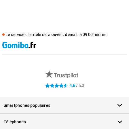
Le service clientèle sera
ouvert demain
à 09.00 heures
M
Avis externes des magasins
4,6
/ 5,0
4.6 étoiles
Smartphones populaires
Téléphones