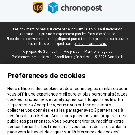
Pied-de-page légal
Les prix mentionnés sur cette page incluent la TVA, sauf indication
contraire.
Les prix ne comprennent pas les frais d'expédition.
*Les délais de livraison ne s'appliquent pas à tous les produits ou à toutes
les méthodes d'expédition :
plus d'informations.
À propos de Gomibo.fr
Vie privée
Mentions légales
Préférences de cookies
Conditions générales
© 2026 Gomibo.fr
Préférences de cookies
Nous utilisons des cookies et des technologies similaires pour
vous offrir une expérience meilleure et plus personnalisée. Les
cookies fonctionnels et analytiques sont toujours actifs. En
cliquant sur « Accepter », vous nous autorisez aussi à
collecter vos données et à les partager avec 3 partenaires à
des fins de marketing. Ainsi, nous pouvons vous proposer des
publicités pertinentes. Vous pouvez retirer ou modifier votre
consentement à tout moment. Il vous suffit de faire défiler la
page vers le bas et de cliquer sur ‘Préférences de cookies’