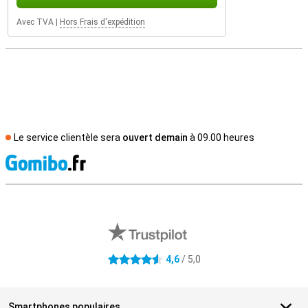
Avec TVA
|
Hors Frais d'expédition
Le service clientèle sera
ouvert demain
à 09.00 heures
M
Avis externes des magasins
4,6
/ 5,0
4.6 étoiles
Smartphones populaires