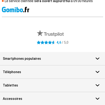
Le service clientèle
sera ouvert aujourd'hui
à 09.00 heures
M
Avis externes des magasins
4,6
/ 5,0
4.6 étoiles
Smartphones populaires
Téléphones
Tablettes
Accessoires