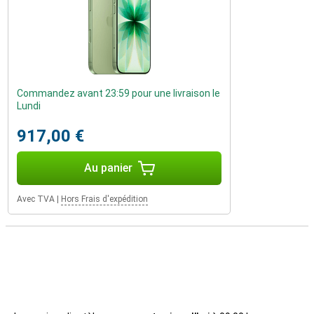
L'iPhone 17 est déjà un gagnant en soi, mais la gamme comprend
encore plus de modèles pour répondre à vos besoins. Vous voulez
un appareil plus fin ? Découvrez l'iPhone 17 Air. Vous préférez une
puissance maximale et des fonctionnalités supplémentaires ?
L'iPhone 17 Pro ou l'iPhone 17 Pro Max sont faits pour vous. Chaque
modèle offre des avantages uniques et fait partie de la dernière
génération de smartphones d'Apple.
Commandez avant 23:59 pour une livraison le
Lundi
917,00 €
Au panier
Avec TVA
|
Hors Frais d'expédition