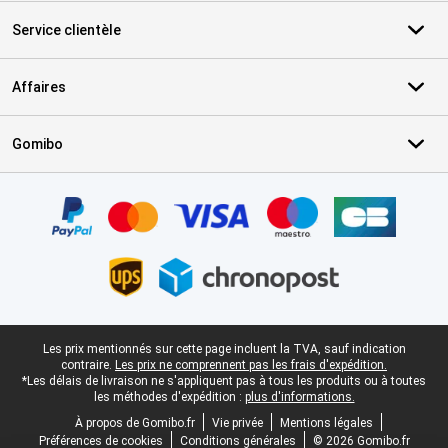
Service clientèle
Affaires
Gomibo
Certificats, methodes de paiement, partenaires de services de livr
Pied-de-page légal
Les prix mentionnés sur cette page incluent la TVA, sauf indication
contraire.
Les prix ne comprennent pas les frais d'expédition.
*Les délais de livraison ne s'appliquent pas à tous les produits ou à toutes
les méthodes d'expédition :
plus d'informations.
À propos de Gomibo.fr
Vie privée
Mentions légales
Préférences de cookies
Conditions générales
© 2026 Gomibo.fr