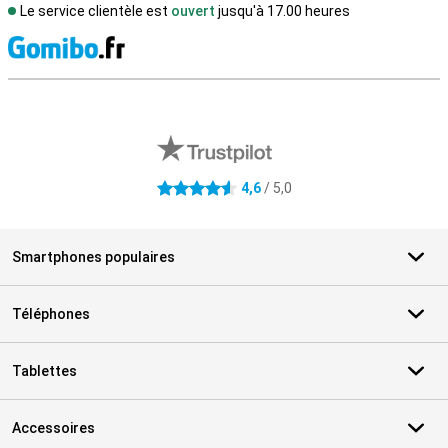
Le service clientèle est
ouvert
jusqu'à 17.00 heures
M
Avis externes des magasins
4,6
/ 5,0
4.6 étoiles
Smartphones populaires
Téléphones
Tablettes
Accessoires