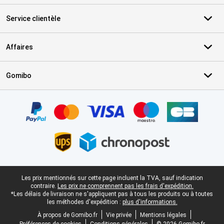
Service clientèle
Affaires
Gomibo
Certificats, methodes de paiement, partenaires de services de livr
Pied-de-page légal
Les prix mentionnés sur cette page incluent la TVA, sauf indication
contraire.
Les prix ne comprennent pas les frais d'expédition.
*Les délais de livraison ne s'appliquent pas à tous les produits ou à toutes
les méthodes d'expédition :
plus d'informations.
À propos de Gomibo.fr
Vie privée
Mentions légales
Préférences de cookies
Conditions générales
© 2026 Gomibo.fr