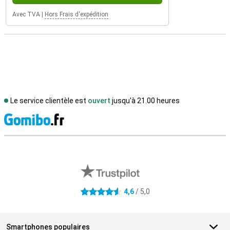
Avec TVA
|
Hors Frais d'expédition
Le service clientèle est
ouvert
jusqu'à 21.00 heures
M
Avis externes des magasins
4,6
/ 5,0
4.6 étoiles
Smartphones populaires