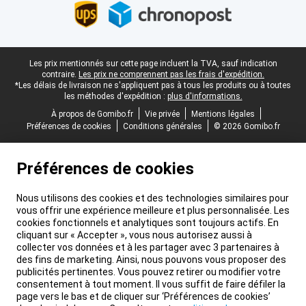
Pied-de-page légal
Les prix mentionnés sur cette page incluent la TVA, sauf indication
contraire.
Les prix ne comprennent pas les frais d'expédition.
*Les délais de livraison ne s'appliquent pas à tous les produits ou à toutes
les méthodes d'expédition :
plus d'informations.
À propos de Gomibo.fr
Vie privée
Mentions légales
Préférences de cookies
Conditions générales
© 2026 Gomibo.fr
Préférences de cookies
Nous utilisons des cookies et des technologies similaires pour
vous offrir une expérience meilleure et plus personnalisée. Les
cookies fonctionnels et analytiques sont toujours actifs. En
cliquant sur « Accepter », vous nous autorisez aussi à
collecter vos données et à les partager avec 3 partenaires à
des fins de marketing. Ainsi, nous pouvons vous proposer des
publicités pertinentes. Vous pouvez retirer ou modifier votre
consentement à tout moment. Il vous suffit de faire défiler la
page vers le bas et de cliquer sur ‘Préférences de cookies’