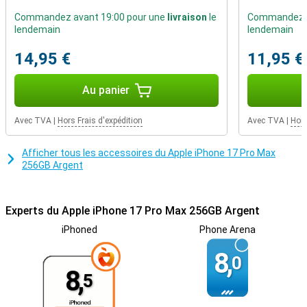
prêté attention au développement durable : l'appareil contient des
Commandez avant 19:00 pour une
livraison
le
Commandez a
matériaux partiellement recyclés et est conçu pour durer des
lendemain
lendemain
années. Vous pouvez choisir parmi plusieurs couleurs exclusives,
dont Argent, Bleu et Orange.
14,95 €
11,95 €
Apple Intelligence
Au panier
L'iPhone 17 Pro Max fonctionne avec Apple Intelligence, le système
d'intelligence personnelle qui vous assiste dans vos tâches
quotidiennes. Il vous aide à rédiger des textes, à organiser des
Avec TVA
|
Hors Frais d'expédition
Avec TVA
|
Hors
photos et à créer des souvenirs, tout en protégeant votre vie
privée. Apple Intelligence utilise un traitement local et fonctionne
avec de l'énergie 100 % renouvelable.
Afficher tous les accessoires du Apple iPhone 17 Pro Max
256GB Argent
Experts du Apple iPhone 17 Pro Max 256GB Argent
iPhoned
Phone Arena
8,
0
8,
5