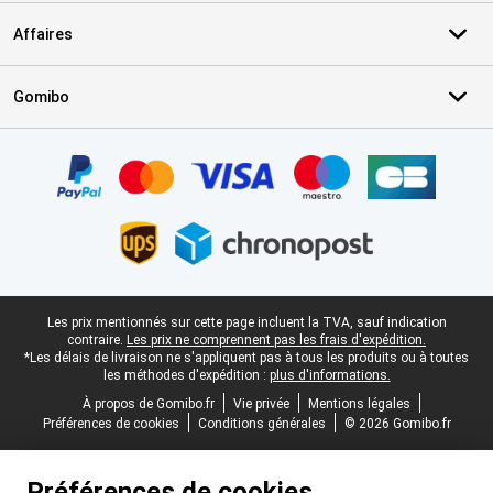
Affaires
Gomibo
Certificats, methodes de paiement, partenaires de services de livr
Pied-de-page légal
Les prix mentionnés sur cette page incluent la TVA, sauf indication
contraire.
Les prix ne comprennent pas les frais d'expédition.
*Les délais de livraison ne s'appliquent pas à tous les produits ou à toutes
les méthodes d'expédition :
plus d'informations.
À propos de Gomibo.fr
Vie privée
Mentions légales
Préférences de cookies
Conditions générales
© 2026 Gomibo.fr
Préférences de cookies