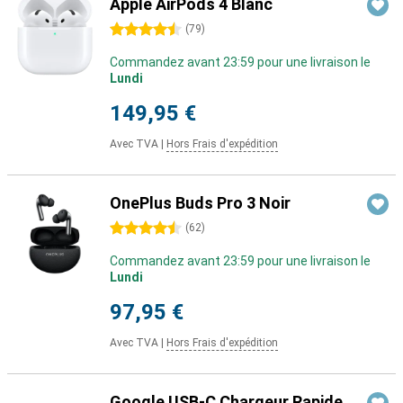
Apple AirPods 4 Blanc
4.5 étoiles
(
79
)
Commandez avant 23:59 pour une livraison le
Lundi
149,95 €
Avec TVA
|
Hors Frais d'expédition
OnePlus Buds Pro 3 Noir
4.5 étoiles
(
62
)
Commandez avant 23:59 pour une livraison le
Lundi
97,95 €
Avec TVA
|
Hors Frais d'expédition
Google USB-C Chargeur Rapide