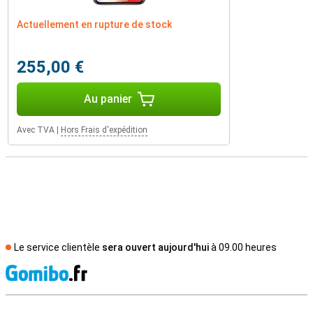
Actuellement en rupture de stock
255,00 €
Au panier
Avec TVA
|
Hors Frais d'expédition
Le service clientèle
sera ouvert aujourd'hui
à 09.00 heures
M