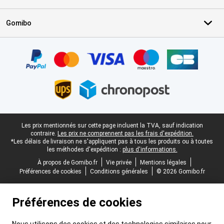
Gomibo
Certificats, methodes de paiement, partenaires de services de livr
Pied-de-page légal
Les prix mentionnés sur cette page incluent la TVA, sauf indication
contraire.
Les prix ne comprennent pas les frais d'expédition.
*Les délais de livraison ne s'appliquent pas à tous les produits ou à toutes
les méthodes d'expédition :
plus d'informations.
À propos de Gomibo.fr
Vie privée
Mentions légales
Préférences de cookies
Conditions générales
© 2026 Gomibo.fr
Préférences de cookies