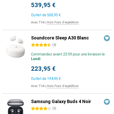
539,95 €
Outlet de
500,95 €
Avec TVA
|
Hors Frais d'expédition
Soundcore Sleep A30 Blanc
4.5 étoiles
(
4
)
Commandez avant 23:59 pour une livraison le
Lundi
223,95 €
Outlet de
194,95 €
Avec TVA
|
Hors Frais d'expédition
Samsung Galaxy Buds 4 Noir
4 étoiles
(
3
)