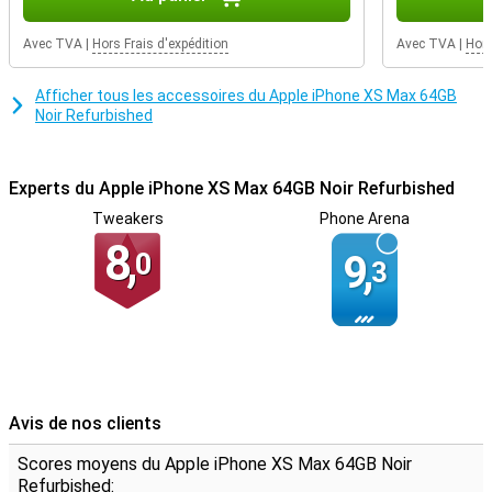
surtout, plus sûr que la reconnaissance faciale standard, ce qui
compense l'absence d'un lecteur d'empreintes digitales.
Avec TVA
|
Hors Frais d'expédition
Avec TVA
|
Hors
Aspect luxueux
Afficher tous les accessoires du Apple iPhone XS Max 64GB
Malgré son grand écran, l'iPhone XS Max conserve une taille
Noir Refurbished
gérable, ce qui le rend toujours facile à manipuler. Le téléphone est
immensément confortable dans la main et semble également
robuste. Le verre au dos ajoute une touche de luxe supplémentaire.
Experts du Apple iPhone XS Max 64GB Noir Refurbished
Tweakers
Phone Arena
8,
0
9,
3
Avis de nos clients
Scores moyens du Apple iPhone XS Max 64GB Noir
Refurbished: