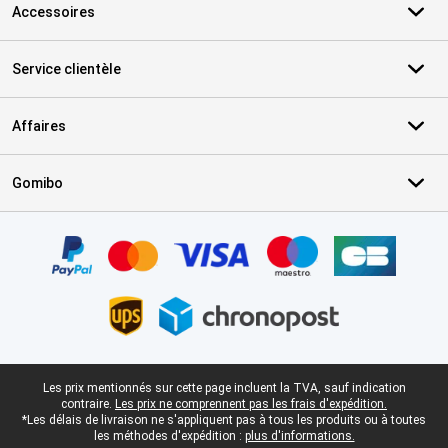
Accessoires
Service clientèle
Affaires
Gomibo
Certificats, methodes de paiement, partenaires de services de livr
Pied-de-page légal
Les prix mentionnés sur cette page incluent la TVA, sauf indication
contraire.
Les prix ne comprennent pas les frais d'expédition.
*Les délais de livraison ne s'appliquent pas à tous les produits ou à toutes
les méthodes d'expédition :
plus d'informations.