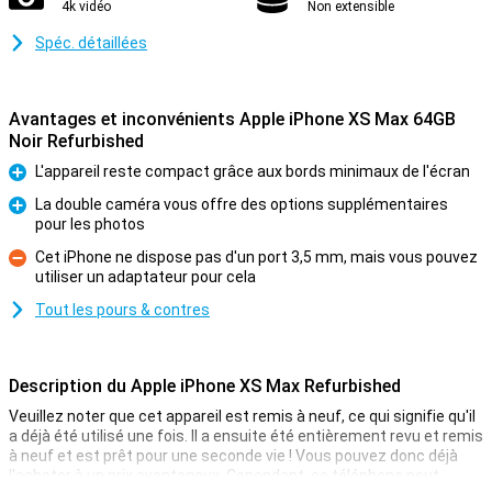
4k vidéo
Non extensible
Spéc. détaillées
Avantages et inconvénients Apple iPhone XS Max 64GB
Noir Refurbished
L'appareil reste compact grâce aux bords minimaux de l'écran
Pour
La double caméra vous offre des options supplémentaires
pour les photos
Pour
Cet iPhone ne dispose pas d'un port 3,5 mm, mais vous pouvez
utiliser un adaptateur pour cela
Contre
Tout les pours & contres
Description du Apple iPhone XS Max Refurbished
Veuillez noter que cet appareil est remis à neuf, ce qui signifie qu'il
a déjà été utilisé une fois. Il a ensuite été entièrement revu et remis
à neuf et est prêt pour une seconde vie ! Vous pouvez donc déjà
l'acheter à un prix avantageux. Cependant, ce téléphone peut