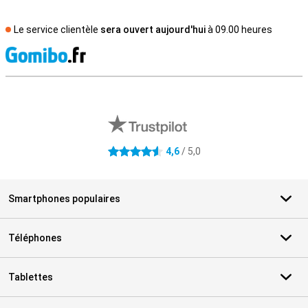
Le service clientèle
sera ouvert aujourd'hui
à 09.00 heures
M
Avis externes des magasins
4,6
/ 5,0
4.6 étoiles
Smartphones populaires
Téléphones
Tablettes