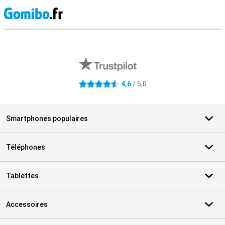
M
Avis externes des magasins
4,6
/ 5,0
4.6 étoiles
Smartphones populaires
Téléphones
Tablettes
Accessoires