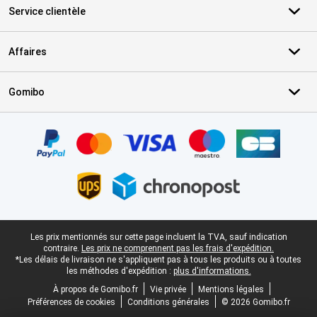
Service clientèle
Affaires
Gomibo
Certificats, methodes de paiement, partenaires de services de livr
Pied-de-page légal
Les prix mentionnés sur cette page incluent la TVA, sauf indication
contraire.
Les prix ne comprennent pas les frais d'expédition.
*Les délais de livraison ne s'appliquent pas à tous les produits ou à toutes
les méthodes d'expédition :
plus d'informations.
À propos de Gomibo.fr
Vie privée
Mentions légales
Préférences de cookies
Conditions générales
© 2026 Gomibo.fr