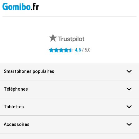
M
Avis externes des magasins
4,6
/ 5,0
4.6 étoiles
Smartphones populaires
Téléphones
Tablettes
Accessoires