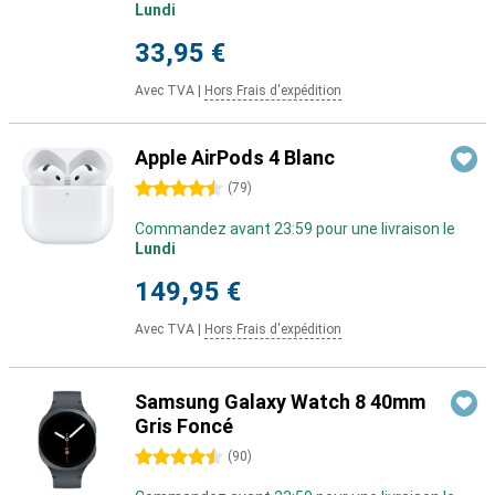
Lundi
33,95 €
Avec TVA
|
Hors Frais d'expédition
Apple AirPods 4 Blanc
4.5 étoiles
(
79
)
Commandez avant 23:59 pour une livraison le
Lundi
149,95 €
Avec TVA
|
Hors Frais d'expédition
Samsung Galaxy Watch 8 40mm
Gris Foncé
4.5 étoiles
(
90
)