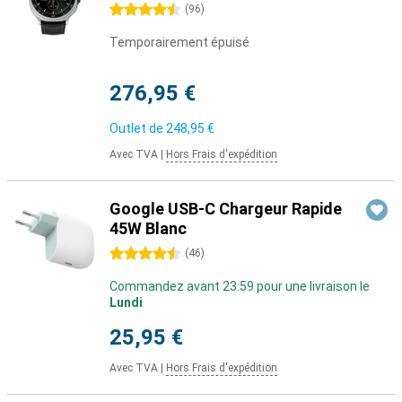
4.5 étoiles
(
96
)
Temporairement épuisé
276,95 €
Outlet de
248,95 €
Avec TVA
|
Hors Frais d'expédition
Google USB-C Chargeur Rapide
45W Blanc
4.5 étoiles
(
46
)
Commandez avant 23:59 pour une livraison le
Lundi
25,95 €
Avec TVA
|
Hors Frais d'expédition