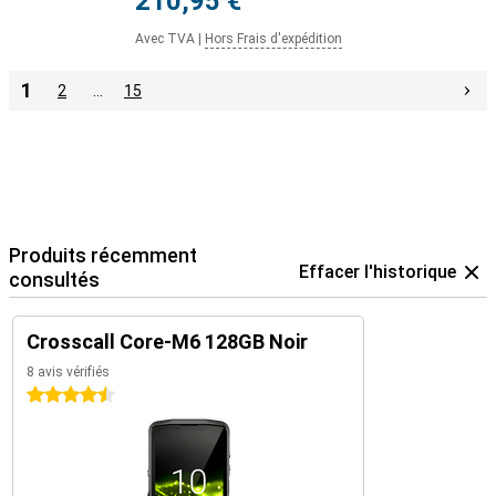
210,95 €
Avec TVA
|
Hors Frais d'expédition
1
2
…
15
Produits récemment
Effacer l'historique
consultés
Crosscall Core-M6 128GB Noir
8 avis vérifiés
4.5 étoiles