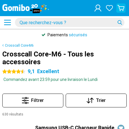
Paiements
sécurisés
Crosscall Core-M6
Crosscall Core-M6 - Tous les
accessoires
9,1
Excellent
4.5 étoiles
Commandez avant 23:59 pour une livraison le Lundi
Filtrer
Trier
630 résultats
Produits
Samsung USB-C Chargeur Rapide