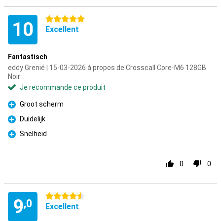
5 étoiles
10
Excellent
Fantastisch
eddy Grenié | 15-03-2026 á propos de Crosscall Core-M6 128GB
Noir
Je recommande ce produit
Groot scherm
Pour
Duidelijk
Pour
Snelheid
Pour
0
0
4.5 étoiles
9
,0
Excellent