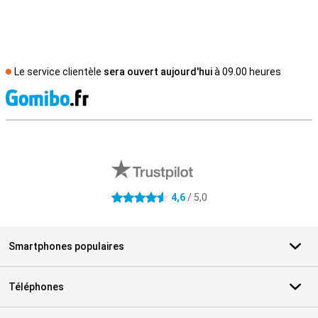
Le service clientèle
sera ouvert aujourd'hui
à 09.00 heures
M
Avis externes des magasins
4,6
/ 5,0
4.6 étoiles
Smartphones populaires
Téléphones