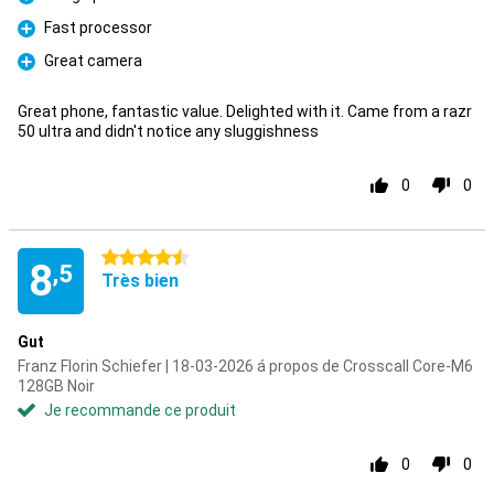
Pour
Fast processor
Pour
Great camera
Pour
Great phone, fantastic value. Delighted with it. Came from a razr
50 ultra and didn't notice any sluggishness
0
0
4.5 étoiles
8
,5
Très bien
Gut
Franz Florin Schiefer | 18-03-2026 á propos de Crosscall Core-M6
128GB Noir
Je recommande ce produit
0
0