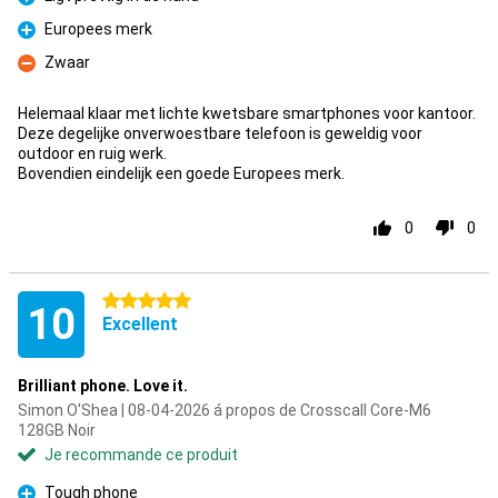
Pour
Europees merk
Pour
Zwaar
Contre
Helemaal klaar met lichte kwetsbare smartphones voor kantoor.
Deze degelijke onverwoestbare telefoon is geweldig voor
outdoor en ruig werk.
Bovendien eindelijk een goede Europees merk.
0
0
5 étoiles
10
Excellent
Brilliant phone. Love it.
Simon O'Shea | 08-04-2026 á propos de Crosscall Core-M6
128GB Noir
Je recommande ce produit
Tough phone