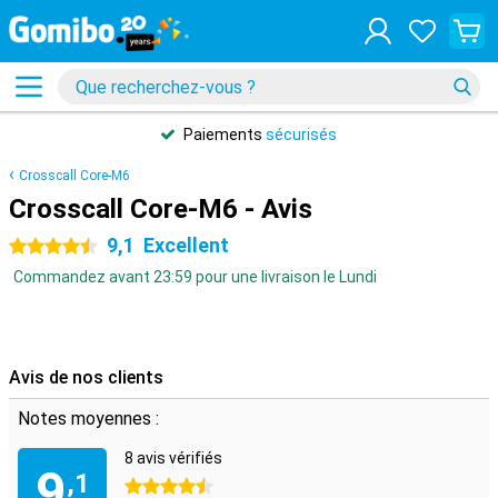
Paiements
sécurisés
Crosscall Core-M6
Crosscall Core-M6 - Avis
9,1
Excellent
4.5 étoiles
Commandez avant 23:59 pour une livraison le Lundi
Avis de nos clients
Notes moyennes :
8 avis vérifiés
9
,1
4.5 étoiles