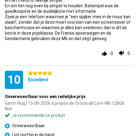
en het menu is heerlijk simpel.
En om het nog even bij simpel te houden: Belsimpel was de
goedkoopste en de duidelijkste met informatie.
Zoek je een telefoon waarmee je “een spijker mee in de muur kan
slaan”, zonder dat je deze moet voorzien van een screensaver of
beschermcase en waarmee je alles kan overleven, dan is dit de
beste in deze prijsklasse. De Franse spoorwegen en de
Gendarmerie gebruiken deze M6 en dat zegt genoeg.
0
0
5 étoiles
10
Excellent
Onverwoestbaar voor een redelijke prijs
Gerrit Vlug | 13-06-2026 á propos de Crosscall Core-M6 128GB
Noir
Je recommande ce produit
Onverwoestbaar
Pour
Ligt prettig in de hand