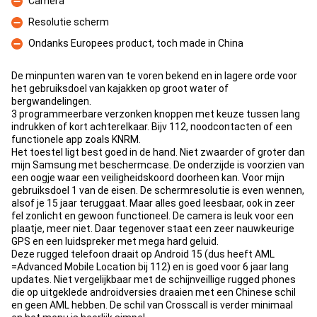
Camera
Contre
Resolutie scherm
Contre
Ondanks Europees product, toch made in China
Contre
De minpunten waren van te voren bekend en in lagere orde voor
het gebruiksdoel van kajakken op groot water of
bergwandelingen.
3 programmeerbare verzonken knoppen met keuze tussen lang
indrukken of kort achterelkaar. Bijv 112, noodcontacten of een
functionele app zoals KNRM.
Het toestel ligt best goed in de hand. Niet zwaarder of groter dan
mijn Samsung met beschermcase. De onderzijde is voorzien van
een oogje waar een veiligheidskoord doorheen kan. Voor mijn
gebruiksdoel 1 van de eisen. De schermresolutie is even wennen,
alsof je 15 jaar teruggaat. Maar alles goed leesbaar, ook in zeer
fel zonlicht en gewoon functioneel. De camera is leuk voor een
plaatje, meer niet. Daar tegenover staat een zeer nauwkeurige
GPS en een luidspreker met mega hard geluid.
Deze rugged telefoon draait op Android 15 (dus heeft AML
=Advanced Mobile Location bij 112) en is goed voor 6 jaar lang
updates. Niet vergelijkbaar met de schijnveillige rugged phones
die op uitgeklede androidversies draaien met een Chinese schil
en geen AML hebben. De schil van Crosscall is verder minimaal