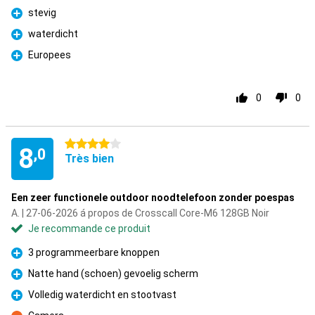
stevig
Pour
waterdicht
Pour
Europees
Pour
0
0
4 étoiles
8
,0
Très bien
Een zeer functionele outdoor noodtelefoon zonder poespas
A. | 27-06-2026 á propos de Crosscall Core-M6 128GB Noir
Je recommande ce produit
3 programmeerbare knoppen
Pour
Natte hand (schoen) gevoelig scherm
Pour
Volledig waterdicht en stootvast
Pour