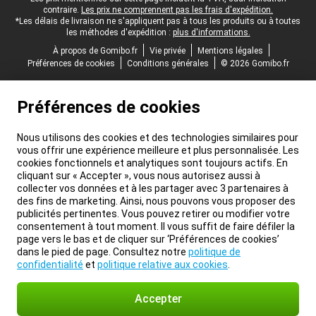
contraire.
Les prix ne comprennent pas les frais d'expédition.
*Les délais de livraison ne s'appliquent pas à tous les produits ou à toutes
les méthodes d'expédition :
plus d'informations.
À propos de Gomibo.fr
Vie privée
Mentions légales
Préférences de cookies
Conditions générales
© 2026 Gomibo.fr
Préférences de cookies
Nous utilisons des cookies et des technologies similaires pour
vous offrir une expérience meilleure et plus personnalisée. Les
cookies fonctionnels et analytiques sont toujours actifs. En
cliquant sur « Accepter », vous nous autorisez aussi à
collecter vos données et à les partager avec 3 partenaires à
des fins de marketing. Ainsi, nous pouvons vous proposer des
publicités pertinentes. Vous pouvez retirer ou modifier votre
consentement à tout moment. Il vous suffit de faire défiler la
page vers le bas et de cliquer sur ‘Préférences de cookies’
dans le pied de page. Consultez notre
politique de
confidentialité
et
politique relative aux cookies
.
Accepter