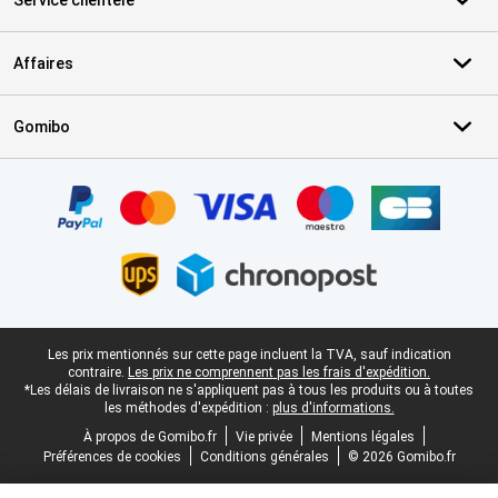
Service clientèle
Affaires
Gomibo
Certificats, methodes de paiement, partenaires de services de livr
Pied-de-page légal
Les prix mentionnés sur cette page incluent la TVA, sauf indication
contraire.
Les prix ne comprennent pas les frais d'expédition.
*Les délais de livraison ne s'appliquent pas à tous les produits ou à toutes
les méthodes d'expédition :
plus d'informations.
À propos de Gomibo.fr
Vie privée
Mentions légales
Préférences de cookies
Conditions générales
© 2026 Gomibo.fr