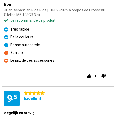
Bon
Juan-sebastian Rios Rios | 18-02-2025 á propos de Crosscall
Stellar-M6 128GB Noir
Je recommande ce produit
Très rapide
Pour
Belle couleurs
Pour
Bonne autonomie
Pour
Son prix
Contre
Le prix de ces accessoires
Contre
1
1
5 étoiles
9
,5
Excellent
degelijk en stevig