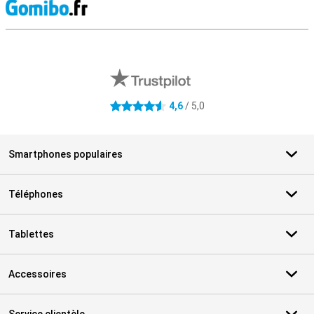
M
Avis externes des magasins
4,6
/ 5,0
4.6 étoiles
Smartphones populaires
Téléphones
Tablettes
Accessoires