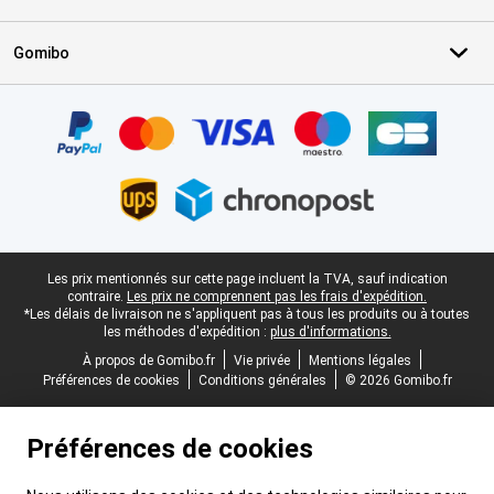
Gomibo
Certificats, methodes de paiement, partenaires de services de livr
Pied-de-page légal
Les prix mentionnés sur cette page incluent la TVA, sauf indication
contraire.
Les prix ne comprennent pas les frais d'expédition.
*Les délais de livraison ne s'appliquent pas à tous les produits ou à toutes
les méthodes d'expédition :
plus d'informations.
À propos de Gomibo.fr
Vie privée
Mentions légales
Préférences de cookies
Conditions générales
© 2026 Gomibo.fr
Préférences de cookies