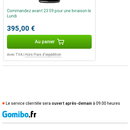
Commandez avant 23:59 pour une livraison le
Lundi
395,00 €
Au panier
Avec TVA
|
Hors Frais d'expédition
Le service clientèle sera
ouvert après-demain
à 09.00 heures
M