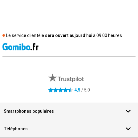
Le service clientèle
sera ouvert aujourd'hui
à 09.00 heures
M
Avis externes des magasins
4,5
/ 5,0
4.5 étoiles
Smartphones populaires
Téléphones