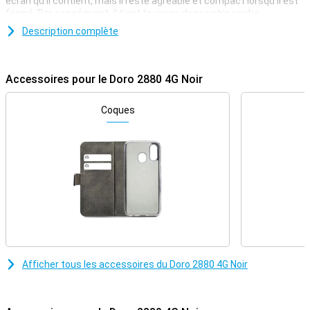
écran qu'il contient, mais il reste agréable et compact lorsqu'il est
fermé. Par conséquent, il tient toujours dans votre poche.
Description complète
4G internet
Bien qu'il s'agisse d'un téléphone simple, le Doro 2880 dispose
d'une connexion 4G. Vous bénéficiez ainsi d'une couverture
Accessoires pour le Doro 2880 4G Noir
presque partout et la connexion est aussi rapide que sur un
smartphone classique.
Coques
Ecran compact
Le Doro 2880 4G Black possède un écran d'une diagonale de 2,86
pouces. En outre, cet appareil dispose d'un autre écran à l'arrière.
Cela vous permet de voir instantanément qui vous appelle.
La station de charge assure une place standard
Vous pouvez recharger ce Doro à l'aide d'une station de charge
pratique. Ainsi, vous n'avez pas besoin d'insérer de petits câbles
dans le téléphone, mais simplement de le placer dans la station
d'accueil pour le recharger. Cette station offre également un
emplacement standard pour votre appareil afin qu'il soit facile à
Afficher tous les accessoires du Doro 2880 4G Noir
trouver !
Appareil photo