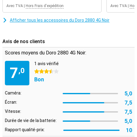
Avec TVA
|
Hors Frais d'expédition
Avec TVA
|
Hors
Afficher tous les accessoires du Doro 2880 4G Noir
Avis de nos clients
Scores moyens du Doro 2880 4G Noir:
1 avis vérifié
7
,0
3.5 étoiles
Bon
5,0
Caméra:
7,5
Écran:
7,5
Vitesse:
5,0
Durée de vie de la batterie:
10
Rapport qualité-prix: