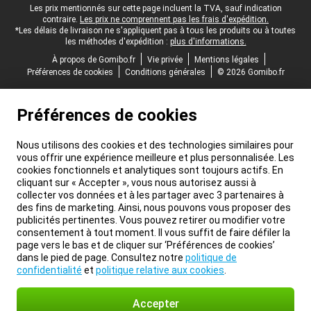
Pied-de-page légal
Les prix mentionnés sur cette page incluent la TVA, sauf indication
contraire.
Les prix ne comprennent pas les frais d'expédition.
*Les délais de livraison ne s'appliquent pas à tous les produits ou à toutes
les méthodes d'expédition :
plus d'informations.
À propos de Gomibo.fr
Vie privée
Mentions légales
Préférences de cookies
Conditions générales
© 2026 Gomibo.fr
Préférences de cookies
Nous utilisons des cookies et des technologies similaires pour
vous offrir une expérience meilleure et plus personnalisée. Les
cookies fonctionnels et analytiques sont toujours actifs. En
cliquant sur « Accepter », vous nous autorisez aussi à
collecter vos données et à les partager avec 3 partenaires à
des fins de marketing. Ainsi, nous pouvons vous proposer des
publicités pertinentes. Vous pouvez retirer ou modifier votre
consentement à tout moment. Il vous suffit de faire défiler la
page vers le bas et de cliquer sur ‘Préférences de cookies’
dans le pied de page. Consultez notre
politique de
confidentialité
et
politique relative aux cookies
.
Accepter