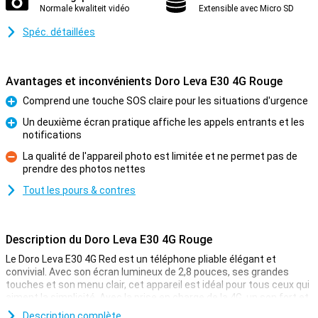
Normale kwaliteit vidéo
Extensible avec Micro SD
Spéc. détaillées
Avantages et inconvénients Doro Leva E30 4G Rouge
Comprend une touche SOS claire pour les situations d'urgence
Pour
Un deuxième écran pratique affiche les appels entrants et les
notifications
Pour
La qualité de l'appareil photo est limitée et ne permet pas de
prendre des photos nettes
Contre
Tout les pours & contres
Description du Doro Leva E30 4G Rouge
Le Doro Leva E30 4G Red est un téléphone pliable élégant et
convivial. Avec son écran lumineux de 2,8 pouces, ses grandes
touches et son menu clair, cet appareil est idéal pour tous ceux qui
aiment la simplicité. Avec la prise en charge de la 4G, un son fort et
clair et une touche d'urgence pratique, le E30 offre tout ce dont
Description complète