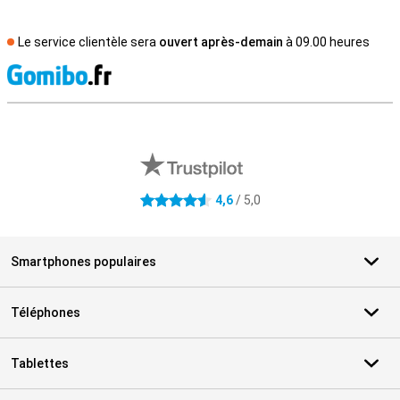
Le service clientèle sera
ouvert après-demain
à 09.00 heures
M
Avis externes des magasins
4,6
/ 5,0
4.6 étoiles
Smartphones populaires
Téléphones
Tablettes