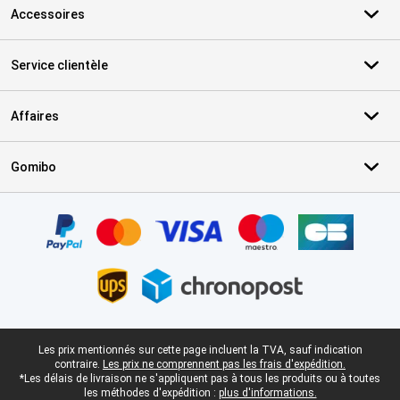
Accessoires
Service clientèle
Affaires
Gomibo
Certificats, methodes de paiement, partenaires de services de livr
Pied-de-page légal
Les prix mentionnés sur cette page incluent la TVA, sauf indication
contraire.
Les prix ne comprennent pas les frais d'expédition.
*Les délais de livraison ne s'appliquent pas à tous les produits ou à toutes
les méthodes d'expédition :
plus d'informations.