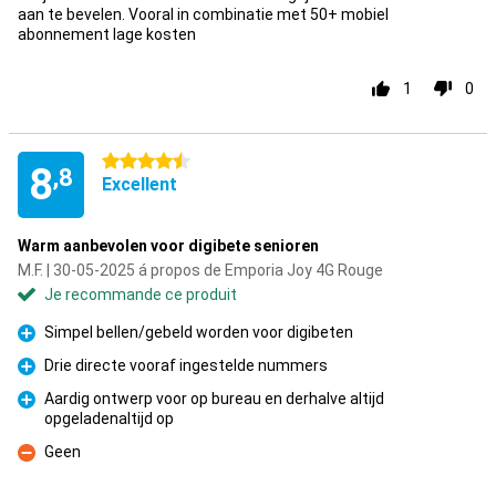
aan te bevelen. Vooral in combinatie met 50+ mobiel
abonnement lage kosten
1
0
4.5 étoiles
8
,8
Excellent
Warm aanbevolen voor digibete senioren
M.F. | 30-05-2025 á propos de Emporia Joy 4G Rouge
Je recommande ce produit
Simpel bellen/gebeld worden voor digibeten
Pour
Drie directe vooraf ingestelde nummers
Pour
Aardig ontwerp voor op bureau en derhalve altijd
opgeladenaltijd op
Pour
Geen
Contre