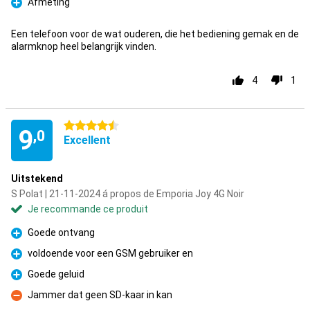
Afmeting
Pour
Een telefoon voor de wat ouderen, die het bediening gemak en de
alarmknop heel belangrijk vinden.
4
1
4.5 étoiles
9
,0
Excellent
Uitstekend
S Polat | 21-11-2024 á propos de Emporia Joy 4G Noir
Je recommande ce produit
Goede ontvang
Pour
voldoende voor een GSM gebruiker en
Pour
Goede geluid
Pour
Jammer dat geen SD-kaar in kan
Contre