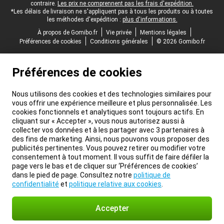
contraire.
Les prix ne comprennent pas les frais d'expédition.
*Les délais de livraison ne s'appliquent pas à tous les produits ou à toutes
les méthodes d'expédition :
plus d'informations.
À propos de Gomibo.fr
Vie privée
Mentions légales
Préférences de cookies
Conditions générales
© 2026 Gomibo.fr
Préférences de cookies
Nous utilisons des cookies et des technologies similaires pour
vous offrir une expérience meilleure et plus personnalisée. Les
cookies fonctionnels et analytiques sont toujours actifs. En
cliquant sur « Accepter », vous nous autorisez aussi à
collecter vos données et à les partager avec 3 partenaires à
des fins de marketing. Ainsi, nous pouvons vous proposer des
publicités pertinentes. Vous pouvez retirer ou modifier votre
consentement à tout moment. Il vous suffit de faire défiler la
page vers le bas et de cliquer sur ‘Préférences de cookies’
dans le pied de page. Consultez notre
politique de
confidentialité
et
politique relative aux cookies
.
Accepter