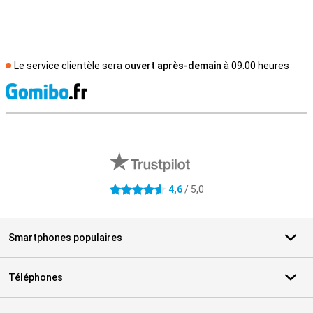
Le service clientèle sera
ouvert après-demain
à 09.00 heures
M
Avis externes des magasins
4,6
/ 5,0
4.6 étoiles
Smartphones populaires
Téléphones