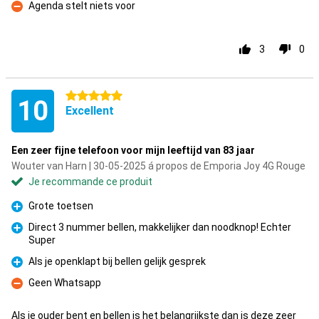
Agenda stelt niets voor
Contre
3
0
5 étoiles
10
Excellent
Een zeer fijne telefoon voor mijn leeftijd van 83 jaar
Wouter van Harn | 30-05-2025 á propos de Emporia Joy 4G Rouge
Je recommande ce produit
Grote toetsen
Pour
Direct 3 nummer bellen, makkelijker dan noodknop! Echter
Super
Pour
Als je openklapt bij bellen gelijk gesprek
Pour
Geen Whatsapp
Contre
Als je ouder bent en bellen is het belangrijkste dan is deze zeer