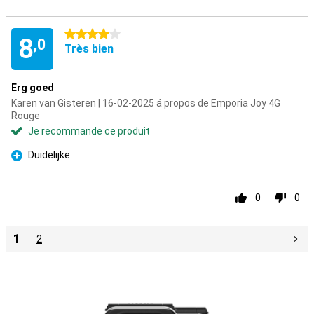
4 étoiles
8
,0
Très bien
Erg goed
Karen van Gisteren | 16-02-2025 á propos de Emporia Joy 4G
Rouge
Je recommande ce produit
Duidelijke
Pour
0
0
1
2