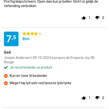
Prettig klapststeem. Open dan kun je bellen. Dicht is gelijk de
verbinding verbroken.
1
0
4 étoiles
7
,5
Bon
God
Jesper Andersen | 09-10-2024 á propos de Emporia Joy 4G
Rouge
Je recommande ce produit
Kun en tone til beskeder
Contre
Meget høj lyd selv ved laveste lydstyrke
Contre
1
0