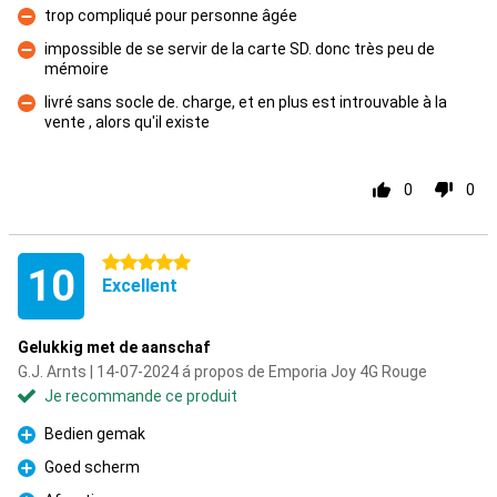
trop compliqué pour personne âgée
Contre
impossible de se servir de la carte SD. donc très peu de
mémoire
Contre
livré sans socle de. charge, et en plus est introuvable à la
vente , alors qu'il existe
Contre
0
0
5 étoiles
10
Excellent
Gelukkig met de aanschaf
G.J. Arnts | 14-07-2024 á propos de Emporia Joy 4G Rouge
Je recommande ce produit
Bedien gemak
Pour
Goed scherm
Pour