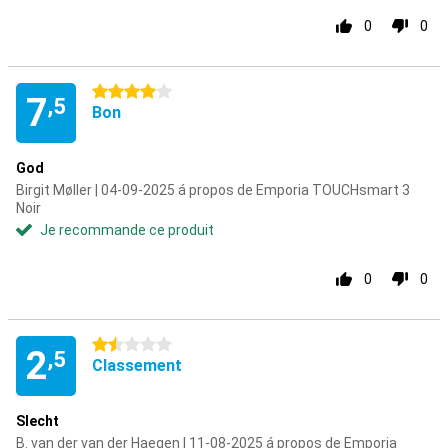
0
0
4 étoiles
7
,5
Bon
God
Birgit Møller | 04-09-2025 á propos de Emporia TOUCHsmart 3
Noir
Je recommande ce produit
0
0
1.5 étoiles
2
,5
Classement
Slecht
B. van der van der Haegen | 11-08-2025 á propos de Emporia