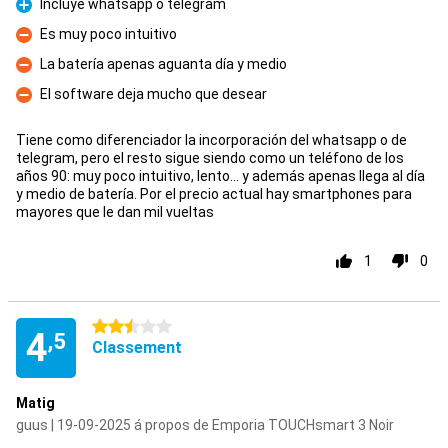
Incluye whatsapp o telegram
Pour
Es muy poco intuitivo
Contre
La batería apenas aguanta día y medio
Contre
El software deja mucho que desear
Contre
Tiene como diferenciador la incorporación del whatsapp o de
telegram, pero el resto sigue siendo como un teléfono de los
años 90: muy poco intuitivo, lento... y además apenas llega al día
y medio de batería. Por el precio actual hay smartphones para
mayores que le dan mil vueltas
1
0
2.5 étoiles
4
,5
Classement
Matig
guus | 19-09-2025 á propos de Emporia TOUCHsmart 3 Noir