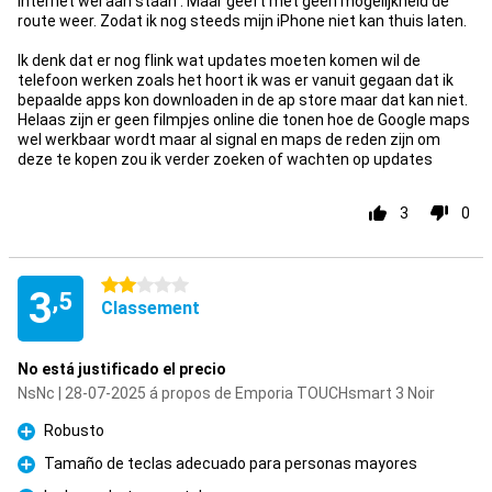
internet wel aan staan . Maar geeft met geen mogelijkheid de
route weer. Zodat ik nog steeds mijn iPhone niet kan thuis laten.
Ik denk dat er nog flink wat updates moeten komen wil de
telefoon werken zoals het hoort ik was er vanuit gegaan dat ik
bepaalde apps kon downloaden in de ap store maar dat kan niet.
Helaas zijn er geen filmpjes online die tonen hoe de Google maps
wel werkbaar wordt maar al signal en maps de reden zijn om
deze te kopen zou ik verder zoeken of wachten op updates
3
0
2 étoiles
3
,5
Classement
No está justificado el precio
NsNc | 28-07-2025 á propos de Emporia TOUCHsmart 3 Noir
Robusto
Pour
Tamaño de teclas adecuado para personas mayores
Pour