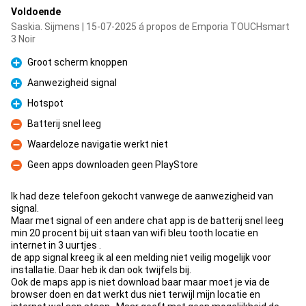
Voldoende
Saskia. Sijmens | 15-07-2025 á propos de Emporia TOUCHsmart
3 Noir
Groot scherm knoppen
Pour
Aanwezigheid signal
Pour
Hotspot
Pour
Batterij snel leeg
Contre
Waardeloze navigatie werkt niet
Contre
Geen apps downloaden geen PlayStore
Contre
Ik had deze telefoon gekocht vanwege de aanwezigheid van
signal.
Maar met signal of een andere chat app is de batterij snel leeg
min 20 procent bij uit staan van wifi bleu tooth locatie en
internet in 3 uurtjes .
de app signal kreeg ik al een melding niet veilig mogelijk voor
installatie. Daar heb ik dan ook twijfels bij.
Ook de maps app is niet download baar maar moet je via de
browser doen en dat werkt dus niet terwijl mijn locatie en