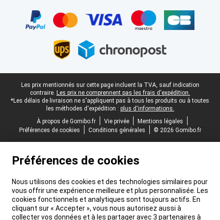
Certificats, methodes de paiement, partenaires de services de livr
Pied-de-page légal
Les prix mentionnés sur cette page incluent la TVA, sauf indication
contraire.
Les prix ne comprennent pas les frais d'expédition.
*Les délais de livraison ne s'appliquent pas à tous les produits ou à toutes
les méthodes d'expédition :
plus d'informations.
À propos de Gomibo.fr
Vie privée
Mentions légales
Préférences de cookies
Conditions générales
© 2026 Gomibo.fr
Préférences de cookies
Nous utilisons des cookies et des technologies similaires pour
vous offrir une expérience meilleure et plus personnalisée. Les
cookies fonctionnels et analytiques sont toujours actifs. En
cliquant sur « Accepter », vous nous autorisez aussi à
collecter vos données et à les partager avec 3 partenaires à