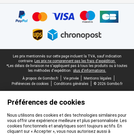
Certificats, methodes de paiement, partenaires de services de livr
Pied-de-page légal
Les prix mentionnés sur cette page incluent la TVA, sauf indication
contraire.
Les prix ne comprennent pas les frais d'expédition.
*Les délais de livraison ne s'appliquent pas à tous les produits ou à toutes
les méthodes d'expédition :
plus d'informations.
À propos de Gomibo.fr
Vie privée
Mentions légales
Préférences de cookies
Conditions générales
© 2026 Gomibo.fr
Préférences de cookies
Nous utilisons des cookies et des technologies similaires pour
vous offrir une expérience meilleure et plus personnalisée. Les
cookies fonctionnels et analytiques sont toujours actifs. En
cliquant sur « Accepter », vous nous autorisez aussi à