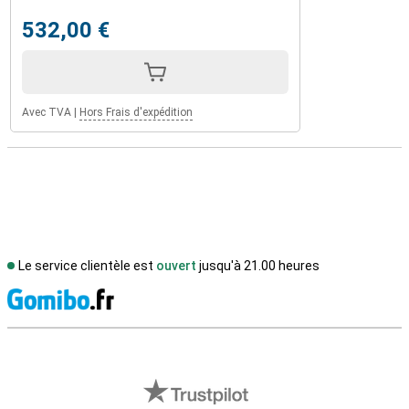
532,00 €
Avec TVA
|
Hors Frais d'expédition
Le service clientèle est
ouvert
jusqu'à 21.00 heures
M
Avis externes des magasins