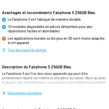
Avantages et inconvénients Fairphone 5 256GB Bleu
Le Fairphone 5 est fabriqué de manière durable
Pour
10 modules disponibles en pièces détachées pour des
réparations faciles et abordables
Pour
Les applications lourdes ou les jeux en 3D sont moins adaptés
à cet appareil.
Contre
Tout les pours & contres
Description du Fairphone 5 256GB Bleu
Le Fairphone 5 est l'un des rares appareils qui peut être
entièrement réparé soi-même si une pièce se casse. Alors qu'avec
la plupart des smartphones, vous perdez votre téléphone pendant
des semaines pour le faire réparer, vous réparez vous-même le
Fairphone 5 ! Ce concept rend le téléphone très durable, réduisant
Description complète
ainsi votre empreinte carbone. De plus, le Fairphone 5 est
incroyablement évolutif grâce à au moins 8 ans de mises à jour
logicielles et à Android 14.