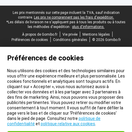
Pied-de-page légal
Les prix mentionnés sur cette page incluent la TVA, sauf indication
contraire.
Les prix ne comprennent pas les frais d'expédition.
*Les délais de livraison ne s'appliquent pas à tous les produits ou à toutes
les méthodes d'expédition :
plus d'informations.
À propos de Gomibo.fr
Vie privée
Mentions légales
Préférences de cookies
Conditions générales
© 2026 Gomibo.fr
Préférences de cookies
Nous utilisons des cookies et des technologies similaires pour
vous offrir une expérience meilleure et plus personnalisée. Les
cookies fonctionnels et analytiques sont toujours actifs. En
cliquant sur « Accepter », vous nous autorisez aussi à
collecter vos données et à les partager avec 3 partenaires à
des fins de marketing. Ainsi, nous pouvons vous proposer des
publicités pertinentes. Vous pouvez retirer ou modifier votre
consentement à tout moment. Il vous suffit de faire défiler la
page vers le bas et de cliquer sur ‘Préférences de cookies’
dans le pied de page. Consultez notre
politique de
confidentialité
et
politique relative aux cookies
.