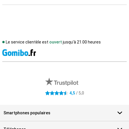
Le service clientèle est
ouvert
jusqu'à 21.00 heures
M
Avis externes des magasins
4,5
/ 5,0
4.5 étoiles
Smartphones populaires