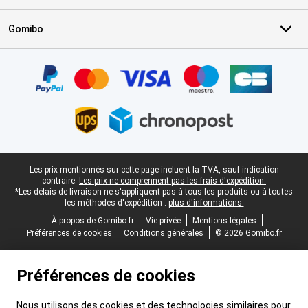
Gomibo
Certificats, methodes de paiement, partenaires de services de livr
Pied-de-page légal
Les prix mentionnés sur cette page incluent la TVA, sauf indication
contraire.
Les prix ne comprennent pas les frais d'expédition.
*Les délais de livraison ne s'appliquent pas à tous les produits ou à toutes
les méthodes d'expédition :
plus d'informations.
À propos de Gomibo.fr
Vie privée
Mentions légales
Préférences de cookies
Conditions générales
© 2026 Gomibo.fr
Préférences de cookies
Nous utilisons des cookies et des technologies similaires pour