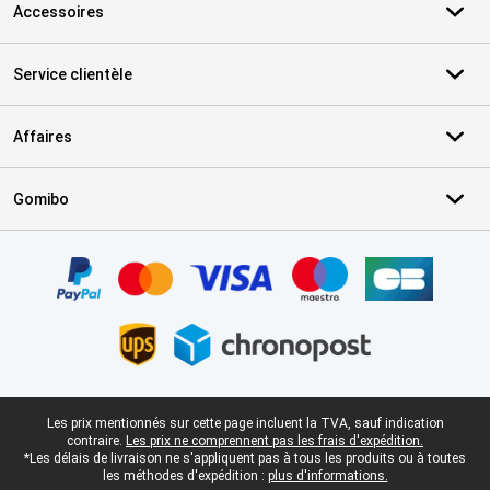
Accessoires
Service clientèle
Affaires
Gomibo
Certificats, methodes de paiement, partenaires de services de livr
Pied-de-page légal
Les prix mentionnés sur cette page incluent la TVA, sauf indication
contraire.
Les prix ne comprennent pas les frais d'expédition.
*Les délais de livraison ne s'appliquent pas à tous les produits ou à toutes
les méthodes d'expédition :
plus d'informations.