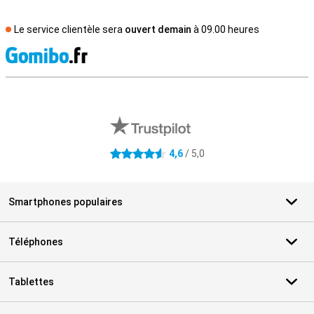
Le service clientèle sera
ouvert demain
à 09.00 heures
M
Avis externes des magasins
4,6
/ 5,0
4.6 étoiles
Smartphones populaires
Téléphones
Tablettes