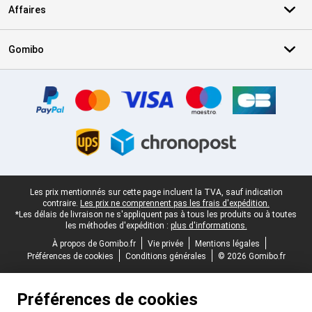
Affaires
Gomibo
Certificats, methodes de paiement, partenaires de services de livr
Pied-de-page légal
Les prix mentionnés sur cette page incluent la TVA, sauf indication
contraire.
Les prix ne comprennent pas les frais d'expédition.
*Les délais de livraison ne s'appliquent pas à tous les produits ou à toutes
les méthodes d'expédition :
plus d'informations.
À propos de Gomibo.fr
Vie privée
Mentions légales
Préférences de cookies
Conditions générales
© 2026 Gomibo.fr
Préférences de cookies