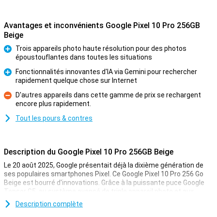
Avantages et inconvénients Google Pixel 10 Pro 256GB
Beige
Trois appareils photo haute résolution pour des photos
époustouflantes dans toutes les situations
Pour
Fonctionnalités innovantes d'IA via Gemini pour rechercher
rapidement quelque chose sur Internet
Pour
D'autres appareils dans cette gamme de prix se rechargent
encore plus rapidement.
Contre
Tout les pours & contres
Description du Google Pixel 10 Pro 256GB Beige
Le 20 août 2025, Google présentait déjà la dixième génération de
ses populaires smartphones Pixel. Ce Google Pixel 10 Pro 256 Go
Beige est bourré d'innovations. Grâce à la puissante puce Google
Tensor G5, au système avancé de triple appareil photo et aux
fonctions d'IA pratiques avec Gemini, vous aurez toujours une
Description complète
longueur d'avance. Vous prendrez sans effort des photos de