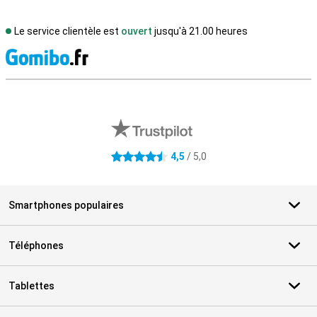
Le service clientèle est
ouvert
jusqu'à 21.00 heures
M
Avis externes des magasins
4,5
/ 5,0
4.5 étoiles
Smartphones populaires
Téléphones
Tablettes