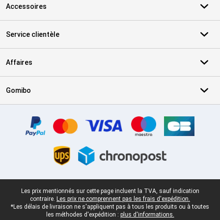
Accessoires
Service clientèle
Affaires
Gomibo
Certificats, methodes de paiement, partenaires de services de livr
Pied-de-page légal
Les prix mentionnés sur cette page incluent la TVA, sauf indication
contraire.
Les prix ne comprennent pas les frais d'expédition.
*Les délais de livraison ne s'appliquent pas à tous les produits ou à toutes
les méthodes d'expédition :
plus d'informations.