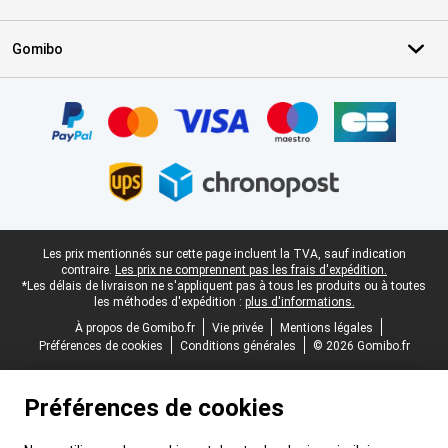
Gomibo
Certificats, methodes de paiement, partenaires de services de livr
Pied-de-page légal
Les prix mentionnés sur cette page incluent la TVA, sauf indication
contraire.
Les prix ne comprennent pas les frais d'expédition.
*Les délais de livraison ne s'appliquent pas à tous les produits ou à toutes
les méthodes d'expédition :
plus d'informations.
À propos de Gomibo.fr
Vie privée
Mentions légales
Préférences de cookies
Conditions générales
© 2026 Gomibo.fr
Préférences de cookies