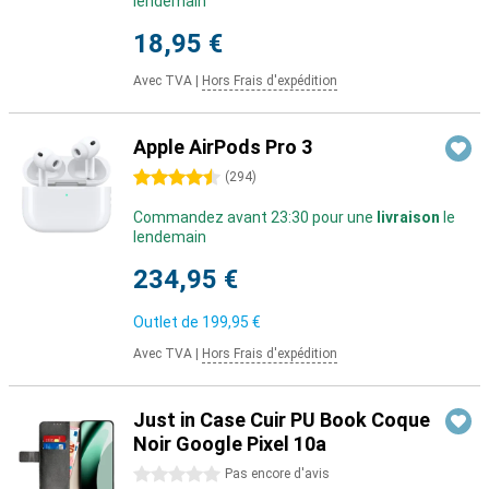
lendemain
18,95 €
Avec TVA
|
Hors Frais d'expédition
Apple AirPods Pro 3
4.5 étoiles
(
294
)
Commandez avant 23:30 pour une
livraison
le
lendemain
234,95 €
Outlet de
199,95 €
Avec TVA
|
Hors Frais d'expédition
Just in Case Cuir PU Book Coque
Noir Google Pixel 10a
0 étoiles
Pas encore d'avis