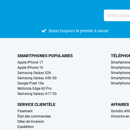
Soyez toujours le premier à savoir
SMARTPHONES POPULAIRES
TÉLÉPHO
Apple iPhone 17
Smartphone
Apple iPhone 16
Smartphon
Samsung Galaxy S26
Smartphone
Samsung Galaxy A56 5G
Smartphone
Google Pixel 10a
Smartphone
Motorola Edge 60 Pro
Samsung Galaxy A17 5G
SERVICE CLIENTÈLE
AFFAIRES
Paiement
Gomibo Affa
État des commandes
S'inscrire e
Délai de livraison
Expédition