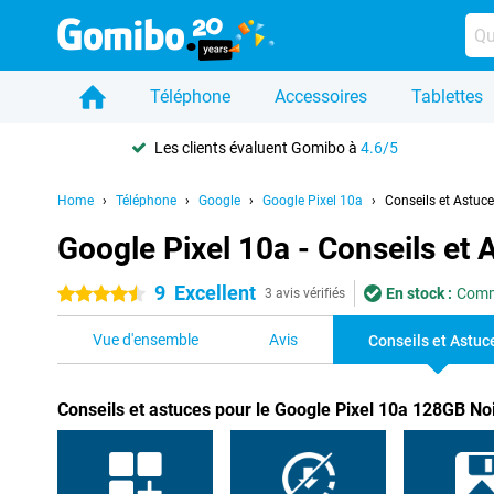
Téléphone
Accessoires
Tablettes
Les clients évaluent Gomibo à
4.6/5
Home
Téléphone
Google
Google Pixel 10a
Conseils et Astuc
Google Pixel 10a - Conseils et 
9
Excellent
En stock :
Comma
4.5 étoiles
3 avis vérifiés
Vue d'ensemble
Avis
Conseils et Astuc
Conseils et astuces pour le Google Pixel 10a 128GB No