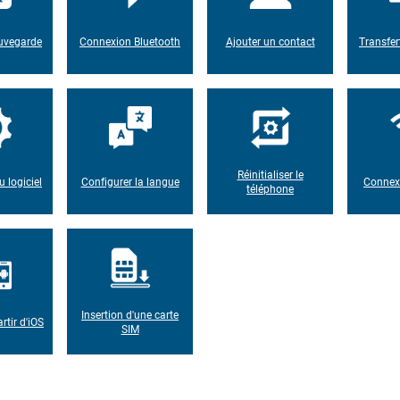
auvegarde
Connexion Bluetooth
Ajouter un contact
Transfer
Réinitialiser le
u logiciel
Configurer la langue
Connexi
téléphone
Insertion d'une carte
rtir d'iOS
SIM