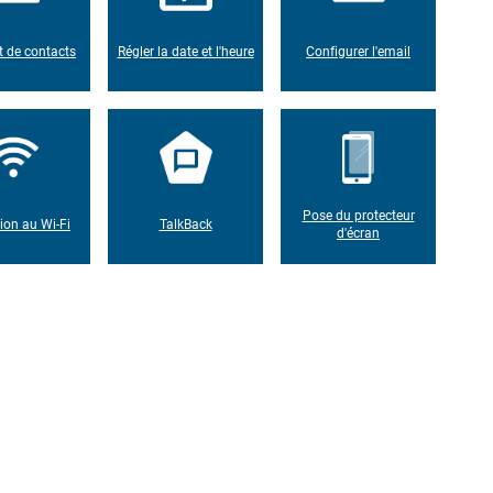
t de contacts
Régler la date et l'heure
Configurer l'email
Pose du protecteur
on au Wi-Fi
TalkBack
d'écran