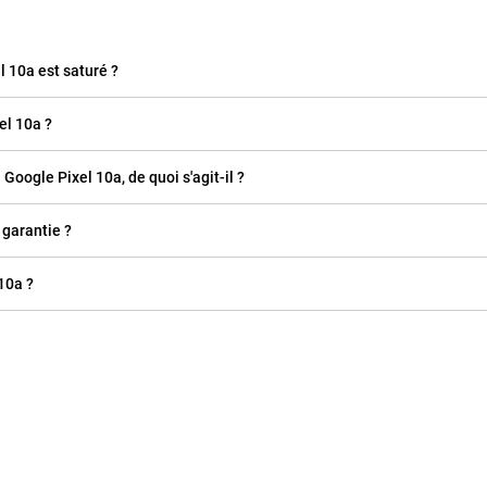
l 10a est saturé ?
l 10a ?
 Google Pixel 10a, de quoi s'agit-il ?
 garantie ?
10a ?