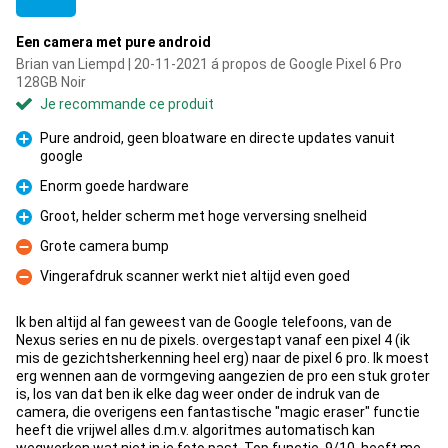
Een camera met pure android
Brian van Liempd | 20-11-2021 á propos de Google Pixel 6 Pro
128GB Noir
Je recommande ce produit
Pure android, geen bloatware en directe updates vanuit
google
Pour
Enorm goede hardware
Pour
Groot, helder scherm met hoge verversing snelheid
Pour
Grote camera bump
Contre
Vingerafdruk scanner werkt niet altijd even goed
Contre
Ik ben altijd al fan geweest van de Google telefoons, van de
Nexus series en nu de pixels. overgestapt vanaf een pixel 4 (ik
mis de gezichtsherkenning heel erg) naar de pixel 6 pro. Ik moest
erg wennen aan de vormgeving aangezien de pro een stuk groter
is, los van dat ben ik elke dag weer onder de indruk van de
camera, die overigens een fantastische "magic eraser" functie
heeft die vrijwel alles d.m.v. algoritmes automatisch kan