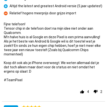
Pour
Altijd the latest and greatest Android versie (5 jaar updates!)
Pour
Relatief hogere meerprijs door grijze import
Contre
Fijne telefoon!
Tensor chip in de telefoon doet na mijn idee niet onder aan
Qualcomm.
M'n halve huis is al Google en deze Pixel is een prima aanvulling!
Als je het beste van Android & Google wil is dit toestel wat je
zoekt! En sinds ze hun eigen chip hebben, hoef je niet meer elke
twee jaar een nieuw toestel! (Zoals bij Qualcomm Chips
momenteel)
Koop dit ook als je iPhone overweegt. We weten allemaal dat je
dat toch alleen maar doet voor de status en niet omdat het
ergens op slaat :D
#TeamPixel
4
2