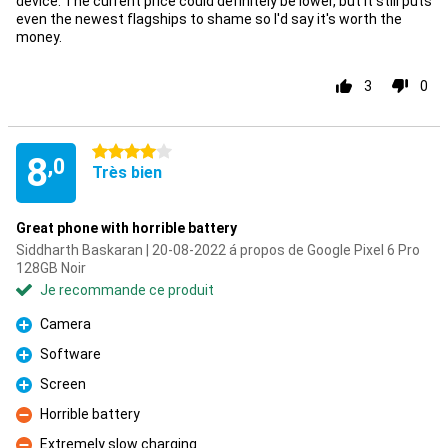
device. The current price could definitely be lower, but it still puts
even the newest flagships to shame so I'd say it's worth the
money.
3
0
4 étoiles
8
,0
Très bien
Great phone with horrible battery
Siddharth Baskaran | 20-08-2022 á propos de Google Pixel 6 Pro
128GB Noir
Je recommande ce produit
Camera
Pour
Software
Pour
Screen
Pour
Horrible battery
Contre
Extremely slow charging