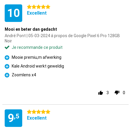
5 étoiles
10
Excellent
Mooi en beter dan gedacht
André Pont | 05-03-2024 á propos de Google Pixel 6 Pro 128GB
Noir
Je recommande ce produit
Mooie premiu,m afwerking
Pour
Kale Android werkt geweldig
Pour
Zoomlens x4
Pour
3
0
5 étoiles
9
,5
Excellent