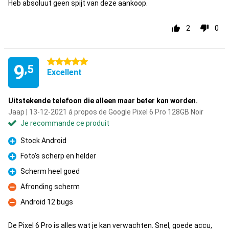
Heb absoluut geen spijt van deze aankoop.
2
0
5 étoiles
9
,5
Excellent
Uitstekende telefoon die alleen maar beter kan worden.
Jaap | 13-12-2021 á propos de Google Pixel 6 Pro 128GB Noir
Je recommande ce produit
Stock Android
Pour
Foto's scherp en helder
Pour
Scherm heel goed
Pour
Afronding scherm
Contre
Android 12 bugs
Contre
De Pixel 6 Pro is alles wat je kan verwachten. Snel, goede accu,