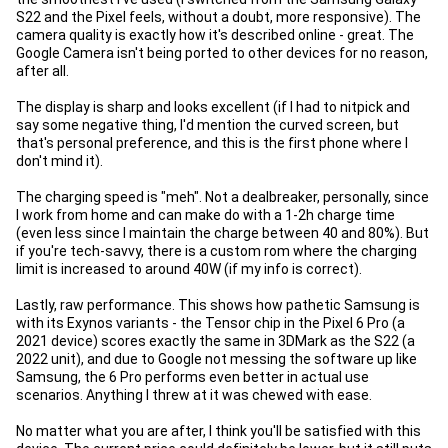
S22 and the Pixel feels, without a doubt, more responsive). The
camera quality is exactly how it's described online - great. The
Google Camera isn't being ported to other devices for no reason,
after all.
The display is sharp and looks excellent (if I had to nitpick and
say some negative thing, I'd mention the curved screen, but
that's personal preference, and this is the first phone where I
don't mind it).
The charging speed is "meh". Not a dealbreaker, personally, since
I work from home and can make do with a 1-2h charge time
(even less since I maintain the charge between 40 and 80%). But
if you're tech-savvy, there is a custom rom where the charging
limit is increased to around 40W (if my info is correct).
Lastly, raw performance. This shows how pathetic Samsung is
with its Exynos variants - the Tensor chip in the Pixel 6 Pro (a
2021 device) scores exactly the same in 3DMark as the S22 (a
2022 unit), and due to Google not messing the software up like
Samsung, the 6 Pro performs even better in actual use
scenarios. Anything I threw at it was chewed with ease.
No matter what you are after, I think you'll be satisfied with this