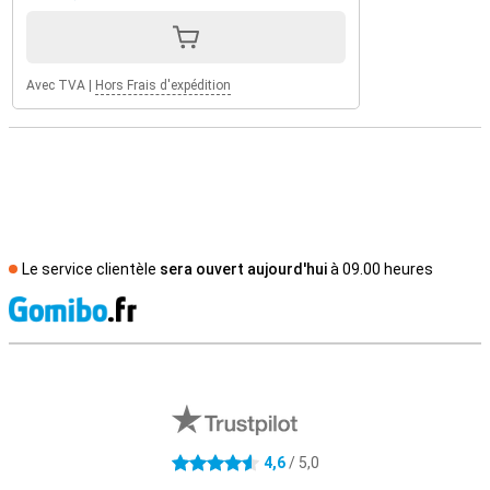
Avec TVA
|
Hors Frais d'expédition
Le service clientèle
sera ouvert aujourd'hui
à 09.00 heures
M
Avis externes des magasins
4,6
/ 5,0
4.6 étoiles