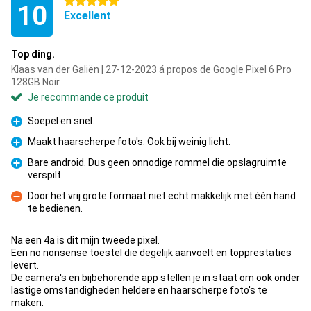
5 étoiles
10
Excellent
Top ding.
Klaas van der Galiën | 27-12-2023 á propos de Google Pixel 6 Pro
128GB Noir
Je recommande ce produit
Soepel en snel.
Pour
Maakt haarscherpe foto's. Ook bij weinig licht.
Pour
Bare android. Dus geen onnodige rommel die opslagruimte
verspilt.
Pour
Door het vrij grote formaat niet echt makkelijk met één hand
te bedienen.
Contre
Na een 4a is dit mijn tweede pixel.
Een no nonsense toestel die degelijk aanvoelt en topprestaties
levert.
De camera's en bijbehorende app stellen je in staat om ook onder
lastige omstandigheden heldere en haarscherpe foto's te
maken.