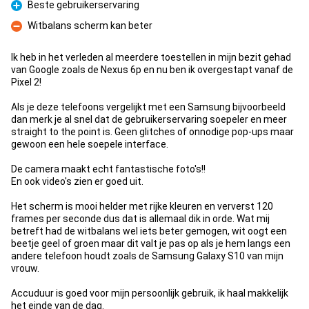
Beste gebruikerservaring
Pour
Witbalans scherm kan beter
Contre
Ik heb in het verleden al meerdere toestellen in mijn bezit gehad
van Google zoals de Nexus 6p en nu ben ik overgestapt vanaf de
Pixel 2!
Als je deze telefoons vergelijkt met een Samsung bijvoorbeeld
dan merk je al snel dat de gebruikerservaring soepeler en meer
straight to the point is. Geen glitches of onnodige pop-ups maar
gewoon een hele soepele interface.
De camera maakt echt fantastische foto's!!
En ook video's zien er goed uit.
Het scherm is mooi helder met rijke kleuren en ververst 120
frames per seconde dus dat is allemaal dik in orde. Wat mij
betreft had de witbalans wel iets beter gemogen, wit oogt een
beetje geel of groen maar dit valt je pas op als je hem langs een
andere telefoon houdt zoals de Samsung Galaxy S10 van mijn
vrouw.
Accuduur is goed voor mijn persoonlijk gebruik, ik haal makkelijk
het einde van de dag.