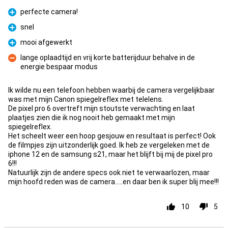
perfecte camera!
Pour
snel
Pour
mooi afgewerkt
Pour
lange oplaadtijd en vrij korte batterijduur behalve in de
energie bespaar modus
Contre
Ik wilde nu een telefoon hebben waarbij de camera vergelijkbaar
was met mijn Canon spiegelreflex met telelens.
De pixel pro 6 overtreft mijn stoutste verwachting en laat
plaatjes zien die ik nog nooit heb gemaakt met mijn
spiegelreflex.
Het scheelt weer een hoop gesjouw en resultaat is perfect! Ook
de filmpjes zijn uitzonderlijk goed. Ik heb ze vergeleken met de
iphone 12 en de samsung s21, maar het blijft bij mij de pixel pro
6!!!
Natuurlijk zijn de andere specs ook niet te verwaarlozen, maar
mijn hoofd reden was de camera.....en daar ben ik super blij mee!!!
10
5