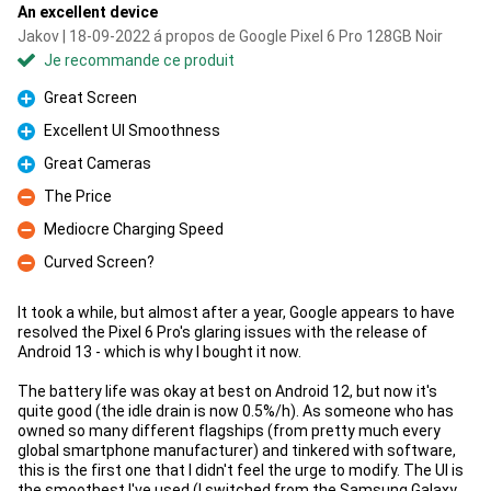
An excellent device
Jakov | 18-09-2022 á propos de Google Pixel 6 Pro 128GB Noir
Je recommande ce produit
Great Screen
Pour
Excellent UI Smoothness
Pour
Great Cameras
Pour
The Price
Contre
Mediocre Charging Speed
Contre
Curved Screen?
Contre
It took a while, but almost after a year, Google appears to have
resolved the Pixel 6 Pro's glaring issues with the release of
Android 13 - which is why I bought it now.
The battery life was okay at best on Android 12, but now it's
quite good (the idle drain is now 0.5%/h). As someone who has
owned so many different flagships (from pretty much every
global smartphone manufacturer) and tinkered with software,
this is the first one that I didn't feel the urge to modify. The UI is
the smoothest I've used (I switched from the Samsung Galaxy