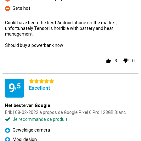
Contre
Gets hot
Contre
Could have been the best Android phone on the market,
unfortunately Tensor is horrible with battery and heat
management.
Should buy a powerbank now
3
0
5 étoiles
9
,5
Excellent
Het beste van Google
Erik | 08-02-2022 á propos de Google Pixel 6 Pro 128GB Blanc
Je recommande ce produit
Geweldige camera
Pour
Mooi design