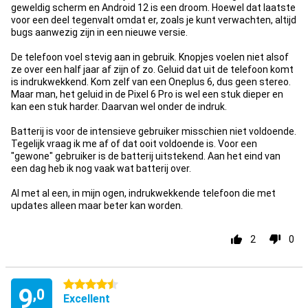
geweldig scherm en Android 12 is een droom. Hoewel dat laatste
voor een deel tegenvalt omdat er, zoals je kunt verwachten, altijd
bugs aanwezig zijn in een nieuwe versie.
De telefoon voel stevig aan in gebruik. Knopjes voelen niet alsof
ze over een half jaar af zijn of zo. Geluid dat uit de telefoon komt
is indrukwekkend. Kom zelf van een Oneplus 6, dus geen stereo.
Maar man, het geluid in de Pixel 6 Pro is wel een stuk dieper en
kan een stuk harder. Daarvan wel onder de indruk.
Batterij is voor de intensieve gebruiker misschien niet voldoende.
Tegelijk vraag ik me af of dat ooit voldoende is. Voor een
"gewone" gebruiker is de batterij uitstekend. Aan het eind van
een dag heb ik nog vaak wat batterij over.
Al met al een, in mijn ogen, indrukwekkende telefoon die met
updates alleen maar beter kan worden.
2
0
4.5 étoiles
9
,0
Excellent