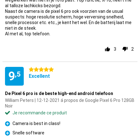
wegwerken wat niet in je foto past. Top functie, 9/10, heeft me
al talloze lachkicks bezorgd.
Naast de camera is de pixel 6 pro ook voorzien van de usual
suspects: hoge resolutie scherm, hoge verversing snelheid,
snelle processor etc. etc., je kent het wel. En de batterij laat me
niet in de steek.
Al met al, top telefoon.
3
2
5 étoiles
9
,5
Excellent
De Pixel 6 pro is de beste high-end android telefoon
William Peters | 12-12-2021 á propos de Google Pixel 6 Pro 128GB
Noir
Je recommande ce produit
Camera is best in class!
Pour
Snelle software
Pour