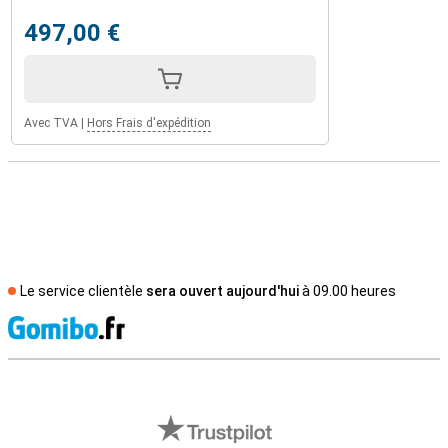
497,00 €
Avec TVA
|
Hors Frais d'expédition
Le service clientèle
sera ouvert aujourd'hui
à 09.00 heures
M
Avis externes des magasins