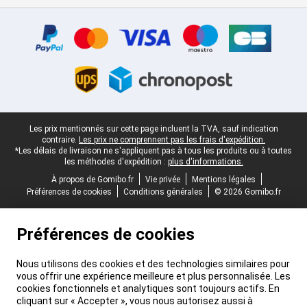
Certificats, methodes de paiement, partenaires de services de livr
Pied-de-page légal
Les prix mentionnés sur cette page incluent la TVA, sauf indication
contraire.
Les prix ne comprennent pas les frais d'expédition.
*Les délais de livraison ne s'appliquent pas à tous les produits ou à toutes
les méthodes d'expédition :
plus d'informations.
À propos de Gomibo.fr
Vie privée
Mentions légales
Préférences de cookies
Conditions générales
© 2026 Gomibo.fr
Préférences de cookies
Nous utilisons des cookies et des technologies similaires pour
vous offrir une expérience meilleure et plus personnalisée. Les
cookies fonctionnels et analytiques sont toujours actifs. En
cliquant sur « Accepter », vous nous autorisez aussi à