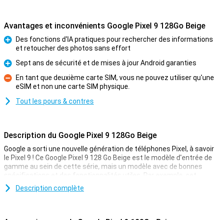
Avantages et inconvénients Google Pixel 9 128Go Beige
Des fonctions d'IA pratiques pour rechercher des informations
et retoucher des photos sans effort
Pour
Sept ans de sécurité et de mises à jour Android garanties
Pour
En tant que deuxième carte SIM, vous ne pouvez utiliser qu'une
eSIM et non une carte SIM physique.
Contre
Tout les pours & contres
Description du Google Pixel 9 128Go Beige
Google a sorti une nouvelle génération de téléphones Pixel, à savoir
le Pixel 9 ! Ce Google Pixel 9 128 Go Beige est le modèle d'entrée de
gamme au sein de cette série, mais un modèle avec de bonnes
spécifications et des fonctionnalités utiles. Par exemple, cet
appareil est livré avec Gemini, l'assistant IA de Google. Il dispose
Description complète
également d'appareils photo améliorés et d'un processeur plus
rapide.