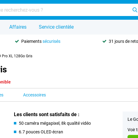
Affaires
Service clientèle
Paiements
sécurisés
31 jours de ret
9 Pro XL 128Go Gris
is
onible
es
Accessoires
Les clients sont satisfaits de :
Le Go
50 caméra mégapixel, 8k qualité vidéo
Voir 
6.7 pouces OLED écran