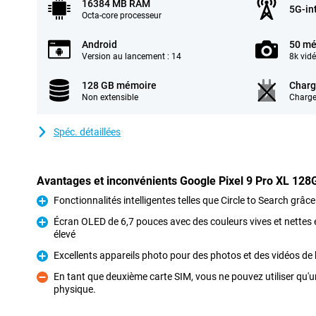
16384 MB RAM
5G-in
Octa-core processeur
Android
50 mé
Version au lancement : 14
8k vid
128 GB mémoire
Charg
Non extensible
Charge
Spéc. détaillées
Avantages et inconvénients Google Pixel 9 Pro XL 128
Fonctionnalités intelligentes telles que Circle to Search grâc
Pour
Écran OLED de 6,7 pouces avec des couleurs vives et nettes 
élevé
Pour
Excellents appareils photo pour des photos et des vidéos de 
Pour
En tant que deuxième carte SIM, vous ne pouvez utiliser qu'
physique.
Contre