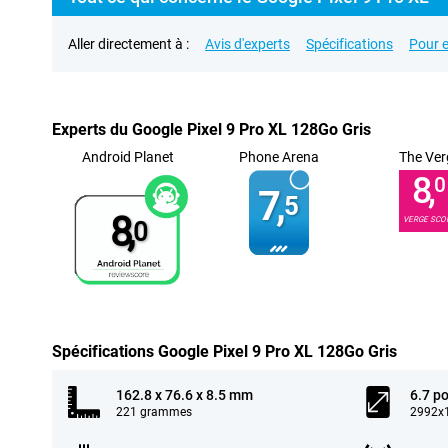
Aller directement à :
Avis d'experts
Spécifications
Pour e
Experts du Google Pixel 9 Pro XL 128Go Gris
Android Planet
Phone Arena
The Ver
8,
0
7,
5
8,
VERGE SCO
0
Spécifications Google Pixel 9 Pro XL 128Go Gris
162.8 x 76.6 x 8.5 mm
6.7 p
221 grammes
2992x1