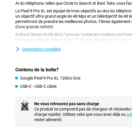
AI du téléphone, telles que Circle to Search et Best Take, vous facil
Le Pixel 9 Pro XL est équipé de trois objectifs au dos du téléphone
un objectif ultra grand angle de 48 Mpx et un téléobjectif de 48 
permettront de prendre les meilleures photos. Filmez également 
d'une grande netteté.
Grâce à l'écran OLED de 6,7 pouces, toutes les couleurs sont lum
processeur Google Tensor G4 et 16 Go de mémoire de travail, vou
toutes les applications en même temps.
Description complète
Le Pixel 9 Pro XL dispose d'une bonne batterie que vous pouvez uti
ans de mises à jour du système d'exploitation et de sécurité, vous
protection pour votre téléphone. Avec le Pixel 9 Pro XL, vous êt
collaboration transparente avec les autres appareils Google.
Contenu de la boîte?
Google Pixel 9 Pro XL 128Go Gris
Gemini AI
USB-C - USB-C câble
Le Google Pixel 9 Pro XL 128 Go Gris dispose de plusieurs fonction
vie. Par exemple, la fonction Circle to Search, qui vous permet d'
et de les rechercher instantanément sur internet. Pratique si vo
Ne vous retrouvez pas sans charge
êtes curieux de connaître une statue qui se trouve juste devant 
Ce produit ne comprend pas de chargeur et nécessite
pouvez faire traduire automatiquement des textes ou supprimer
charge rapide). Utilisez celui que vous avez déjà ou
ac
enregistrements audio.
rester alimenté.
Vous aimez prendre des photos de groupe avec vos amis, mais pe
photos ? Ne vous inquiétez pas ! Grâce à la fonction Best Take 