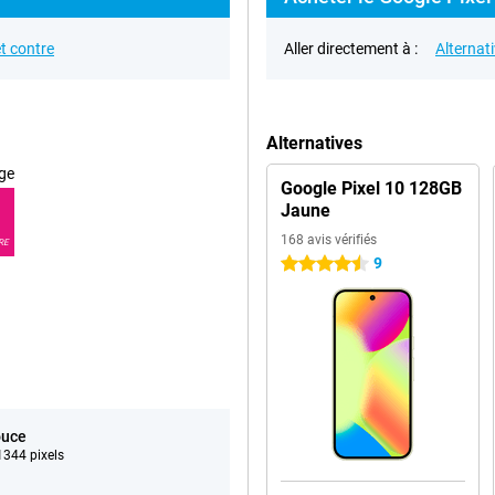
t contre
Aller directement à :
Alternat
Alternatives
ge
Google Pixel 10 128GB
Jaune
168 avis vérifiés
RE
9
4.5 étoiles
ouce
344 pixels