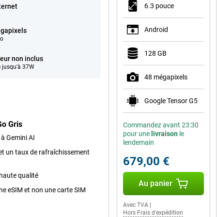
6.3 pouce
ternet
Android
gapixels
éo
128 GB
eur non inclus
 jusqu'à 37W
48 mégapixels
Google Tensor G5
Go Gris
Commandez avant 23:30
pour une
livraison
le
e à Gemini AI
lendemain
et un taux de rafraîchissement
679,00 €
haute qualité
Au panier
une eSIM et non une carte SIM
Avec TVA
|
Hors Frais d'expédition