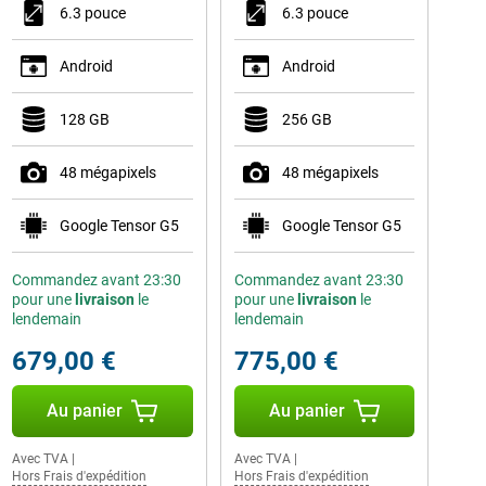
6.3 pouce
6.3 pouce
Android
Android
128 GB
256 GB
48 mégapixels
48 mégapixels
Google Tensor G5
Google Tensor G5
Commandez avant 23:30
Commandez avant 23:30
pour une
livraison
le
pour une
livraison
le
lendemain
lendemain
679,00 €
775,00 €
Au panier
Au panier
Avec TVA
|
Avec TVA
|
Hors Frais d'expédition
Hors Frais d'expédition