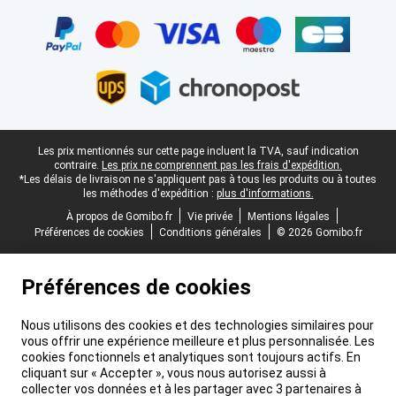
Certificats, methodes de paiement, partenaires de services de livr
Pied-de-page légal
Les prix mentionnés sur cette page incluent la TVA, sauf indication
contraire.
Les prix ne comprennent pas les frais d'expédition.
*Les délais de livraison ne s'appliquent pas à tous les produits ou à toutes
les méthodes d'expédition :
plus d'informations.
À propos de Gomibo.fr
Vie privée
Mentions légales
Préférences de cookies
Conditions générales
© 2026 Gomibo.fr
Préférences de cookies
Nous utilisons des cookies et des technologies similaires pour
vous offrir une expérience meilleure et plus personnalisée. Les
cookies fonctionnels et analytiques sont toujours actifs. En
cliquant sur « Accepter », vous nous autorisez aussi à
collecter vos données et à les partager avec 3 partenaires à