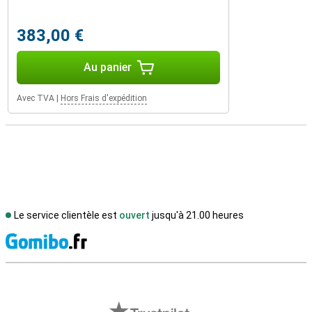
383,00 €
Au panier
Avec TVA
|
Hors Frais d'expédition
Le service clientèle est
ouvert
jusqu'à 21.00 heures
M
Avis externes des magasins