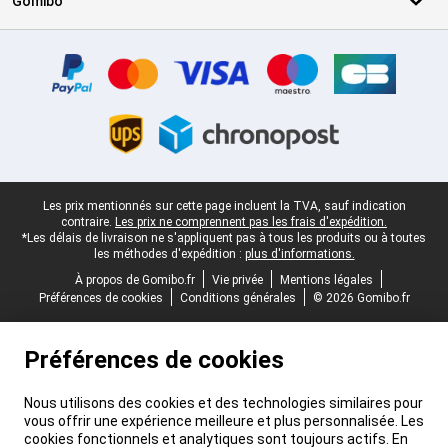
Gomibo
Certificats, methodes de paiement, partenaires de services de livr
Pied-de-page légal
Les prix mentionnés sur cette page incluent la TVA, sauf indication
contraire.
Les prix ne comprennent pas les frais d'expédition.
*Les délais de livraison ne s'appliquent pas à tous les produits ou à toutes
les méthodes d'expédition :
plus d'informations.
À propos de Gomibo.fr
Vie privée
Mentions légales
Préférences de cookies
Conditions générales
© 2026 Gomibo.fr
Préférences de cookies
Nous utilisons des cookies et des technologies similaires pour
vous offrir une expérience meilleure et plus personnalisée. Les
cookies fonctionnels et analytiques sont toujours actifs. En