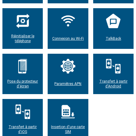
Réinitialiser le
Connexion au Wi-Fi
TalkBack
téléphone
Pose du protecteur
Transfert à partir
Paramètres APN
d'écran
d'Android
Transfert à partir
Insertion d'une carte
d'iOS
SIM