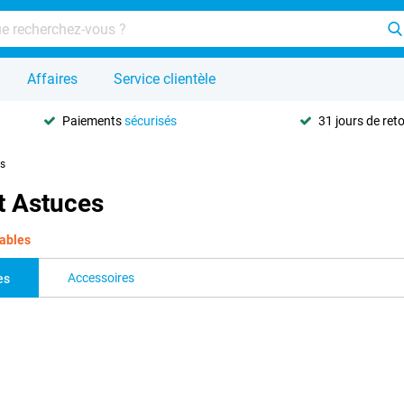
Affaires
Service clientèle
Paiements
sécurisés
31 jours de ret
es
t Astuces
rables
Accessoires
es