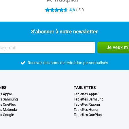
4,6
/ 5,0
4.6 étoiles
S'abonner à notre newsletter
Je veux m
Recevez des bons de réduction personnalisés
NES
TABLETTES
s Apple
Tablettes Apple
es Samsung
Tablettes Samsung
s OnePlus
Tablettes Xiaomi
s Motorola
Tablettes Honor
s Google
Tablettes OnePlus