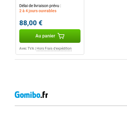
Délai de livraison prévu :
2 à 4 jours ouvrables
88,00 €
Au panier
Avec TVA
|
Hors Frais d'expédition
Avis externes des magasins