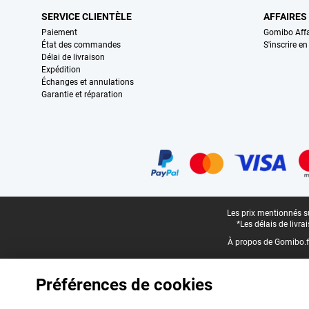
SERVICE CLIENTÈLE
AFFAIRES
Paiement
Gomibo Affa
État des commandes
S'inscrire e
Délai de livraison
Expédition
Échanges et annulations
Garantie et réparation
Certificats, methodes de paiement, partenaires de services de livraiso
Pied-de-page légal
Les prix mentionnés su
*Les délais de livr
À propos de Gomibo.f
Préférences de cookies