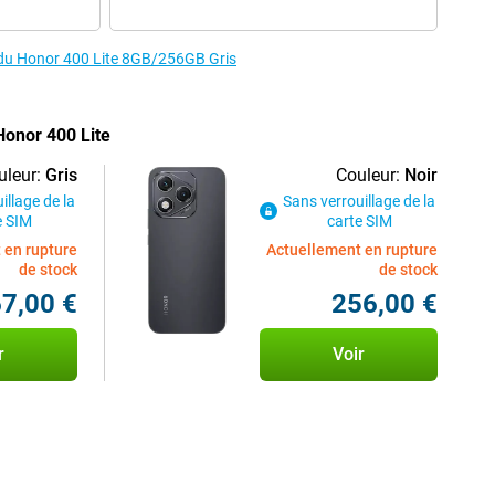
s du Honor 400 Lite 8GB/256GB Gris
Honor 400 Lite
uleur:
Gris
Couleur:
Noir
illage de la
Sans verrouillage de la
e SIM
carte SIM
 en rupture
Actuellement en rupture
de stock
de stock
7,00 €
256,00 €
r
Voir