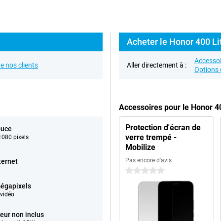
Acheter le Honor 400 Lit
Accessoi
e nos clients
Aller directement à :
Options 
Accessoires pour le Honor 4
Protection d'écran de
ouce
verre trempé -
080 pixels
Mobilize
Pas encore d'avis
ternet
0 étoiles
égapixels
vidéo
eur non inclus