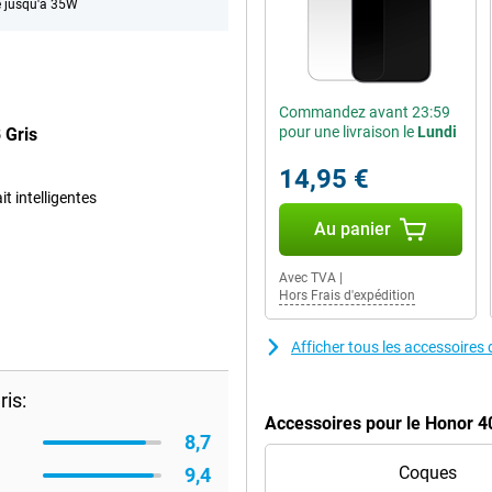
 jusqu'à 35W
Commandez avant 23:59
pour une livraison le
Lundi
 Gris
14,95 €
t intelligentes
Au panier
Avec TVA
|
Hors Frais d'expédition
Afficher tous les accessoire
is:
Accessoires pour le Honor 4
8,7
Coques
9,4