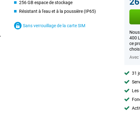
26
256 GB espace de stockage
Résistant à l'eau et à la poussière (IP65)
Sans verrouillage de la carte SIM
Nous 
400 L
ce pr
chois
Avec
31 j
Serv
Les 
Fon
Acti