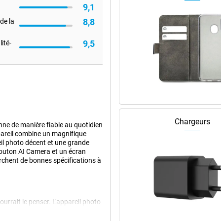
9,1
8,8
de la
9,5
ité-
Chargeurs
nne de manière fiable au quotidien
pareil combine un magnifique
l photo décent et une grande
bouton AI Camera et un écran
rchent de bonnes spécifications à
urrait le penser. L'appareil photo
 même dans des conditions de
rocher les sujets sans sacrifier la