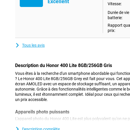
Excellent
Vitesse:
Durée de vie 
batterie:
Rapport qual
prix:
Tous les avis
Description du Honor 400 Lite 8GB/256GB Gris
Vous êtes à la recherche d'un smartphone abordable qui fonctio
? Le Honor 400 Lite 8GB/256GB Grey est fait pour vous. Cet ap
écran AMOLED avec un espace de stockage suffisant, un apparei
autonomie. Grâce à des fonctionnalités intelligentes comme le 
lumineux, il est étonnamment complet. Idéal pour ceux qui reche
un prix accessible.
Appareils photo puissants
L'appareil photo du Honor 400 Lite est plus polyvalent qu'on ne po
principal de 108 mégapixels capture des photos très détaillées,
faible luminosité. Grâce au zoom 3x sans perte, vous pouvez rapp
Description complète