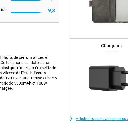
9,3
ité-
Chargeurs
l photo, de performances et
t. Ce téléphone est doté d'une
ainsi que d'une caméra selfie de
itesse de l'éclair. L'écran
e 120 Hz et une luminosité de 5
batterie de 5300mAh et 100W
chargée.
ve pour les amateurs de
léobjectif AI de 50 mégapixels et
photos d'une netteté
Afficher tous les accessoire
elligentes de l'IA, vous capturez
er les objets indésirables de vos