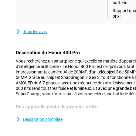
batterie:
Rapport qual
prix:
Tous les avis
Description du Honor 400 Pro
Vous recherchez un smartphone qui excelle en matière d'apparei
d'intelligence artificielle ? Le Honor 400 Pro est ce qu'il vous fau
impressionnante caméra AI de 200MP, d'un téléobjectif de 50MP 
50MP. Grâce au chipset Snapdragon 8 Gen 3, tout fonctionne à la v
AMOLED de 6,7 pouces avec une fréquence de rafraîchissement d
000 nits rend tout très fluide et lumineux. Et avec une grande 
SuperCharge, vous n'aurez pas à vous soucier d'une batterie dé
Des appareils photo de premier ordre
La configuration de l'appareil photo du Honor 400 Pro est un rê
photographie. L'appareil photo principal de 200 mégapixels, le té
Description complète
l'objectif grand angle/macro de 12 mégapixels garantissent des 
exceptionnelle dans toutes les situations. Grâce aux fonctions int
chaque instant à la perfection. Par exemple, vous pouvez supprim