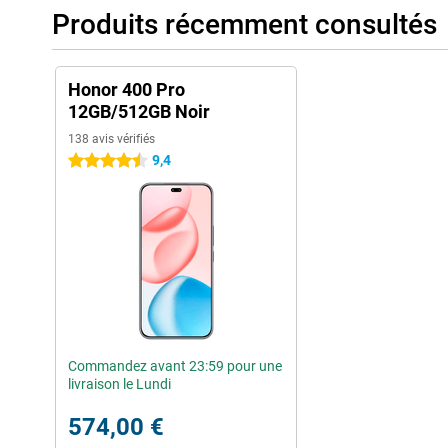
un écran époustouflant dans un design élégant. Vous bénéficie
Produits récemment consultés
ordre, d'une protection à toute épreuve et d'un logiciel innovant 
concentré de puissance pour ceux qui attendent un peu plus de 
Honor 400 Pro
12GB/512GB Noir
138 avis vérifiés
9,4
4.5 étoiles
Commandez avant 23:59 pour une
livraison le Lundi
574,00 €