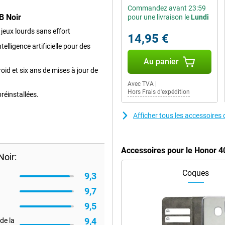
Commandez avant 23:59
B Noir
pour une livraison le
Lundi
 jeux lourds sans effort
14,95 €
elligence artificielle pour des
Au panier
oid et six ans de mises à jour de
Avec TVA
|
Hors Frais d'expédition
réinstallées.
Afficher tous les accessoire
Accessoires pour le Honor 
oir:
Coques
9,3
9,7
9,5
9,4
de la