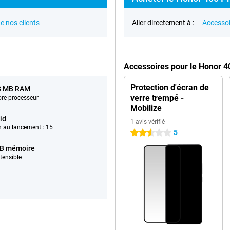
e nos clients
Aller directement à :
Accessoi
Accessoires pour le Honor 
Protection d'écran de
8 MB RAM
verre trempé -
ore processeur
Mobilize
id
1 avis vérifié
n au lancement : 15
5
2.5 étoiles
B mémoire
tensible