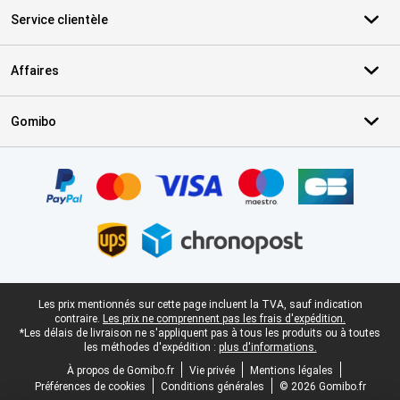
Service clientèle
Affaires
Gomibo
Certificats, methodes de paiement, partenaires de services de livr
Pied-de-page légal
Les prix mentionnés sur cette page incluent la TVA, sauf indication
contraire.
Les prix ne comprennent pas les frais d'expédition.
*Les délais de livraison ne s'appliquent pas à tous les produits ou à toutes
les méthodes d'expédition :
plus d'informations.
À propos de Gomibo.fr
Vie privée
Mentions légales
Préférences de cookies
Conditions générales
© 2026 Gomibo.fr