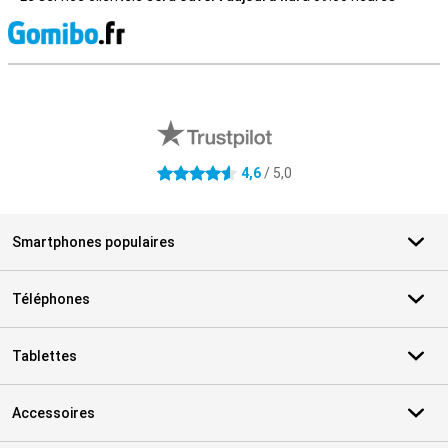
M
Avis externes des magasins
4,6
/ 5,0
4.6 étoiles
Smartphones populaires
Téléphones
Tablettes
Accessoires