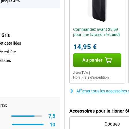
 jusqu'à 45W
Commandez avant 23:59
pour une livraison le
Lundi
 Gris
t détaillées
14,95 €
e entière
Au panier
listes
Avec TVA
|
Hors Frais d'expédition
Afficher tous les accessoire
is:
Accessoires pour le Honor 6
7,5
Coques
10