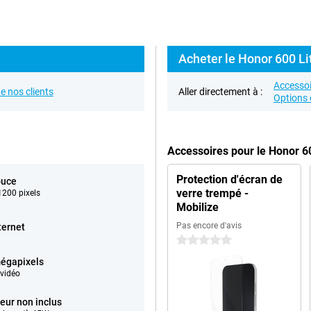
Acheter le Honor 600 Li
Accessoi
e nos clients
Aller directement à :
Options 
Accessoires pour le Honor 6
Protection d'écran de
ouce
verre trempé -
200 pixels
Mobilize
Pas encore d'avis
ternet
0 étoiles
égapixels
vidéo
eur non inclus