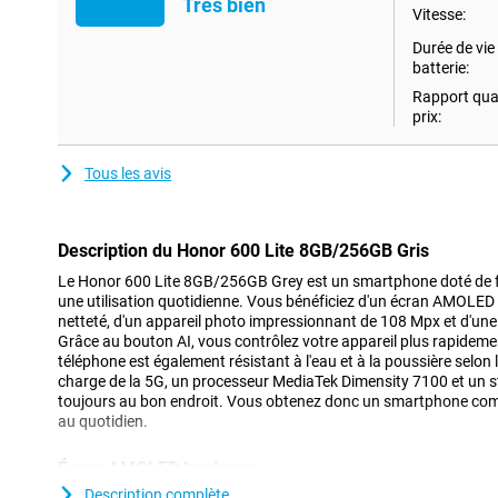
Très bien
Vitesse:
Durée de vie 
batterie:
Rapport qual
prix:
Tous les avis
Description du Honor 600 Lite 8GB/256GB Gris
Le Honor 600 Lite 8GB/256GB Grey est un smartphone doté de f
une utilisation quotidienne. Vous bénéficiez d'un écran AMOLED
netteté, d'un appareil photo impressionnant de 108 Mpx et d'un
Grâce au bouton AI, vous contrôlez votre appareil plus rapidemen
téléphone est également résistant à l'eau et à la poussière selon 
charge de la 5G, un processeur MediaTek Dimensity 7100 et un 
toujours au bon endroit. Vous obtenez donc un smartphone comple
au quotidien.
Écran AMOLED lumineux
Avec le Honor 600 Lite, vous profiterez d'un superbe écran AMO
Description complète