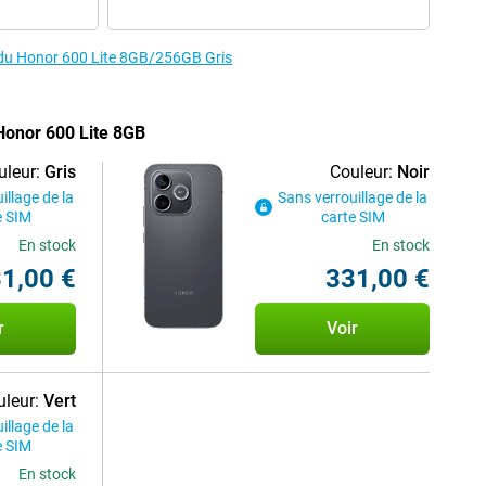
s du Honor 600 Lite 8GB/256GB Gris
 Honor 600 Lite 8GB
uleur:
Gris
Couleur:
Noir
illage de la
Sans verrouillage de la
e SIM
carte SIM
En stock
En stock
1,00 €
331,00 €
r
Voir
leur:
Vert
illage de la
e SIM
En stock