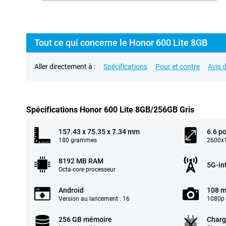
Tout ce qui concerne le Honor 600 Lite 8GB
Aller directement à :
Spécifications
Pour et contre
Avis d
Spécifications Honor 600 Lite 8GB/256GB Gris
157.43 x 75.35 x 7.34 mm
6.6 p
180 grammes
2600x1
8192 MB RAM
5G-in
Octa-core processeur
Android
108 m
Version au lancement : 16
1080p 
256 GB mémoire
Charg