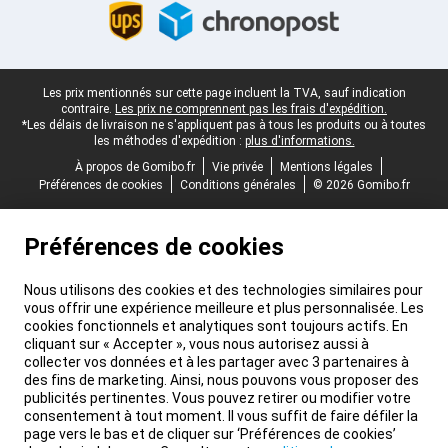
Pied-de-page légal
Les prix mentionnés sur cette page incluent la TVA, sauf indication
contraire.
Les prix ne comprennent pas les frais d'expédition.
*Les délais de livraison ne s'appliquent pas à tous les produits ou à toutes
les méthodes d'expédition :
plus d'informations.
À propos de Gomibo.fr
Vie privée
Mentions légales
Préférences de cookies
Conditions générales
© 2026 Gomibo.fr
Préférences de cookies
Nous utilisons des cookies et des technologies similaires pour
vous offrir une expérience meilleure et plus personnalisée. Les
cookies fonctionnels et analytiques sont toujours actifs. En
cliquant sur « Accepter », vous nous autorisez aussi à
collecter vos données et à les partager avec 3 partenaires à
des fins de marketing. Ainsi, nous pouvons vous proposer des
publicités pertinentes. Vous pouvez retirer ou modifier votre
consentement à tout moment. Il vous suffit de faire défiler la
page vers le bas et de cliquer sur ‘Préférences de cookies’