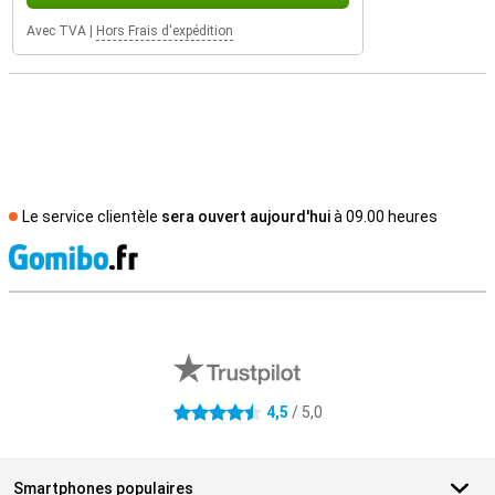
Avec TVA
|
Hors Frais d'expédition
Le service clientèle
sera ouvert aujourd'hui
à 09.00 heures
M
Avis externes des magasins
4,5
/ 5,0
4.5 étoiles
Smartphones populaires