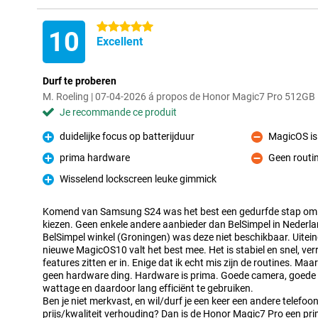
5 étoiles
10
Excellent
Durf te proberen
M. Roeling | 07-04-2026 á propos de Honor Magic7 Pro 512GB 
Je recommande ce produit
duidelijke focus op batterijduur
MagicOS is
Pour
Contre
prima hardware
Geen routi
Pour
Contre
Wisselend lockscreen leuke gimmick
Pour
Komend van Samsung S24 was het best een gedurfde stap om
kiezen. Geen enkele andere aanbieder dan BelSimpel in Nederland
BelSimpel winkel (Groningen) was deze niet beschikbaar. Uitein
nieuwe MagicOS10 valt het best mee. Het is stabiel en snel, v
features zitten er in. Enige dat ik echt mis zijn de routines. Maar
geen hardware ding. Hardware is prima. Goede camera, goede b
wattage en daardoor lang efficiënt te gebruiken.
Ben je niet merkvast, en wil/durf je een keer een andere telefo
prijs/kwaliteit verhouding? Dan is de Honor Magic7 Pro een pri