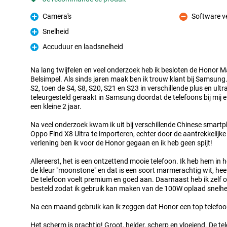
Camera's
Software ve
Pour
Contre
Snelheid
Pour
Accuduur en laadsnelheid
Pour
Na lang twijfelen en veel onderzoek heb ik besloten de Honor Mag
Belsimpel. Als sinds jaren maak ben ik trouw klant bij Samsung
S2, toen de S4, S8, S20, S21 en S23 in verschillende plus en ult
teleurgesteld geraakt in Samsung doordat de telefoons bij mij 
een kleine 2 jaar.
Na veel onderzoek kwam ik uit bij verschillende Chinese smartp
Oppo Find X8 Ultra te importeren, echter door de aantrekkelijk
verlening ben ik voor de Honor gegaan en ik heb geen spijt!
Allereerst, het is een ontzettend mooie telefoon. Ik heb hem in h
de kleur "moonstone" en dat is een soort marmerachtig wit, heel
De telefoon voelt premium en goed aan. Daarnaast heb ik zelf
besteld zodat ik gebruik kan maken van de 100W oplaad snelhe
Na een maand gebruik kan ik zeggen dat Honor een top telefoon
Het scherm is prachtig! Groot, helder, scherp en vloeiend. De tel