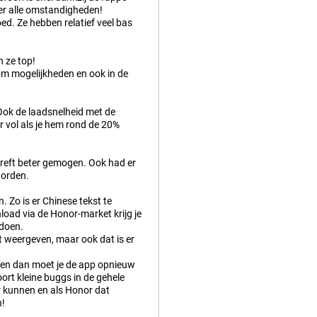
der alle omstandigheden!
d. Ze hebben relatief veel bas
n ze top!
om mogelijkheden en ook in de
 Ook de laadsnelheid met de
 vol als je hem rond de 20%
treft beter gemogen. Ook had er
worden.
 Zo is er Chinese tekst te
oad via de Honor-market krijg je
 doen.
t weergeven, maar ook dat is er
n en dan moet je de app opnieuw
oort kleine buggs in de gehele
er kunnen en als Honor dat
n!