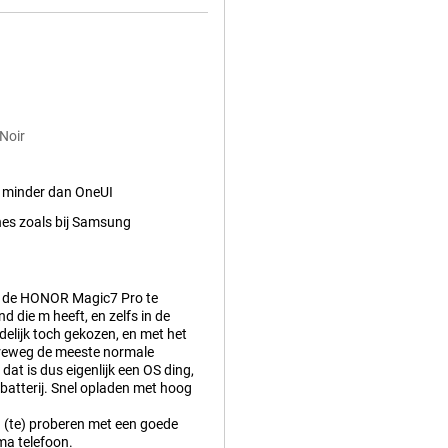
Noir
 minder dan OneUI
nes zoals bij Samsung
 de HONOR Magic7 Pro te
 die m heeft, en zelfs in de
delijk toch gekozen, en met het
erreweg de meeste normale
 dat is dus eigenlijk een OS ding,
atterij. Snel opladen met hoog
on (te) proberen met een goede
ma telefoon.