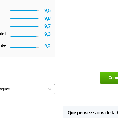
9,5
9,8
9,7
9,3
de la
9,2
ité-
Comm
angues
Que pensez-vous de la