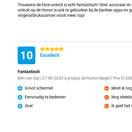
Trouwens de face-unlock is echt fantastisch! Snel, accuraat en w
unlock op de Honor is ook te gebruiken bij de bankier-apps en go
vingerafdrukscanner nooit meer, top!
5 étoiles
10
Excellent
Fantastisch
Ben van Eijs | 27-09-2025 á propos de Honor Magic7 Pro 512G
Groot schermel
Moet ik no
Pour
Contre
Eenvoudig te bedienen
Nog steeds
Pour
Contre
Snel
Ik geef het 
Pour
Contre