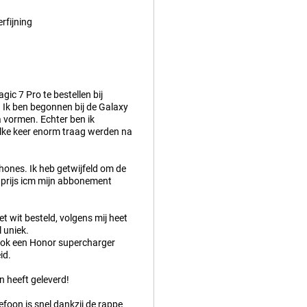
rfijning
ic 7 Pro te bestellen bij
. Ik ben begonnen bij de Galaxy
ra vormen. Echter ben ik
elke keer enorm traag werden na
hones. Ik heb getwijfeld om de
e prijs icm mijn abbonement
et wit besteld, volgens mij heet
 uniek.
 ook een Honor supercharger
id.
 heeft geleverd!
efoon is snel dankzij de rappe