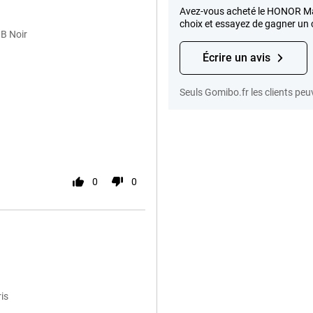
Avez-vous acheté le HONOR Magi
choix et essayez de gagner un 
GB Noir
Écrire un avis
Seuls Gomibo.fr les clients peu
0
0
is