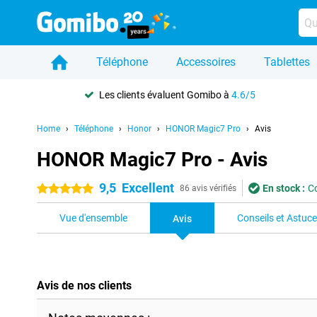
Téléphone
Accessoires
Tablettes
Les clients évaluent Gomibo à
4.6/5
Home
Téléphone
Honor
HONOR Magic7 Pro
Avis
HONOR Magic7 Pro - Avis
9,5
Excellent
En stock :
C
5 étoiles
86 avis vérifiés
Vue d'ensemble
Conseils et Astuc
Avis
Avis de nos clients