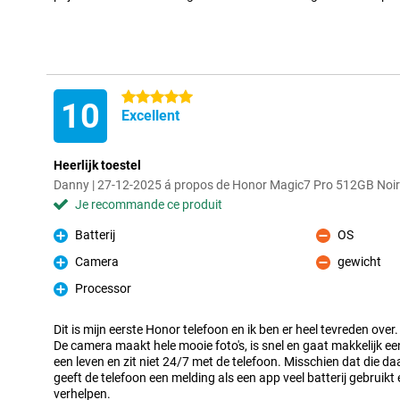
5 étoiles
10
Excellent
Heerlijk toestel
Danny | 27-12-2025 á propos de Honor Magic7 Pro 512GB Noir
Je recommande ce produit
Batterij
OS
Pour
Contre
Camera
gewicht
Pour
Contre
Processor
Pour
Dit is mijn eerste Honor telefoon en ik ben er heel tevreden over.
De camera maakt hele mooie foto's, is snel en gaat makkelijk een
een leven en zit niet 24/7 met de telefoon. Misschien dat die 
geeft de telefoon een melding als een app veel batterij gebruikt e
verhelpen.