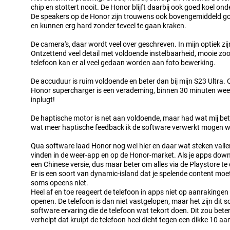
chip en stottert nooit. De Honor blijft daarbij ook goed koel on
De speakers op de Honor zijn trouwens ook bovengemiddeld goe
en kunnen erg hard zonder teveel te gaan kraken.
De camera's, daar wordt veel over geschreven. In mijn optiek zij
Ontzettend veel detail met voldoende instelbaarheid, mooie zo
telefoon kan er al veel gedaan worden aan foto bewerking.
De accuduur is ruim voldoende en beter dan bij mijn S23 Ultra.
Honor supercharger is een verademing, binnen 30 minuten weer
inplugt!
De haptische motor is net aan voldoende, maar had wat mij be
wat meer haptische feedback ik de software verwerkt mogen 
Qua software laad Honor nog wel hier en daar wat steken vallen.
vinden in de weer-app en op de Honor-market. Als je apps downl
een Chinese versie, dus maar beter om alles via de Playstore te
Er is een soort van dynamic-island dat je spelende content moe
soms opeens niet.
Heel af en toe reageert de telefoon in apps niet op aanrakinge
openen. De telefoon is dan niet vastgelopen, maar het zijn dit s
software ervaring die de telefoon wat tekort doen. Dit zou bet
verhelpt dat kruipt de telefoon heel dicht tegen een dikke 10 aa