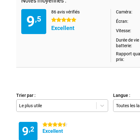
Notes moyennes :
86 avis vérifiés
Caméra:
9
,5
5 étoiles
Écran:
Excellent
Vitesse:
Durée de vie 
batterie:
Rapport qual
prix:
Trier par :
Langue :
Le plus utile
Toutes les l
4.5 étoiles
9
,2
Excellent