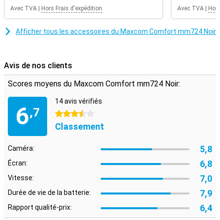
Avec TVA
|
Hors Frais d'expédition
Avec TVA
|
Hors
Afficher tous les accessoires du Maxcom Comfort mm724 Noir
Avis de nos clients
Scores moyens du Maxcom Comfort mm724 Noir:
14 avis vérifiés
6
,7
3.5 étoiles
Classement
5,8
Caméra:
6,8
Écran:
7,0
Vitesse:
7,9
Durée de vie de la batterie:
6,4
Rapport qualité-prix: