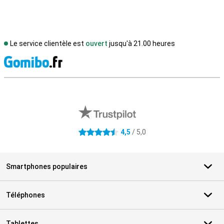
Le service clientèle est
ouvert
jusqu'à 21.00 heures
M
Avis externes des magasins
4,5
/ 5,0
4.5 étoiles
Smartphones populaires
Téléphones
Tablettes