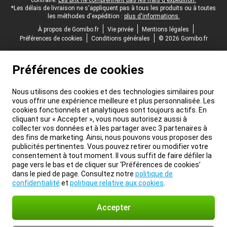
contraire.
Les prix ne comprennent pas les frais d'expédition.
*Les délais de livraison ne s'appliquent pas à tous les produits ou à toutes
les méthodes d'expédition :
plus d'informations.
À propos de Gomibo.fr
Vie privée
Mentions légales
Préférences de cookies
Conditions générales
© 2026 Gomibo.fr
Préférences de cookies
Nous utilisons des cookies et des technologies similaires pour
vous offrir une expérience meilleure et plus personnalisée. Les
cookies fonctionnels et analytiques sont toujours actifs. En
cliquant sur « Accepter », vous nous autorisez aussi à
collecter vos données et à les partager avec 3 partenaires à
des fins de marketing. Ainsi, nous pouvons vous proposer des
publicités pertinentes. Vous pouvez retirer ou modifier votre
consentement à tout moment. Il vous suffit de faire défiler la
page vers le bas et de cliquer sur ‘Préférences de cookies’
dans le pied de page. Consultez notre
politique de
confidentialité
et
politique relative aux cookies
.
Accepter