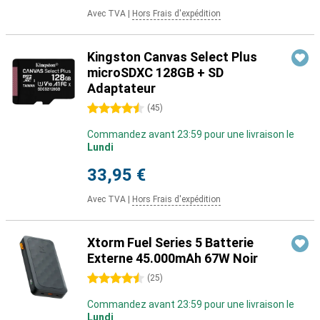
Avec TVA
|
Hors Frais d'expédition
Kingston Canvas Select Plus
microSDXC 128GB + SD
Adaptateur
4.5 étoiles
(
45
)
Commandez avant 23:59 pour une livraison le
Lundi
33,95 €
Avec TVA
|
Hors Frais d'expédition
Xtorm Fuel Series 5 Batterie
Externe 45.000mAh 67W Noir
4.5 étoiles
(
25
)
Commandez avant 23:59 pour une livraison le
Lundi