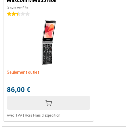
Maxcom MM835 Noir
3 avis vérifiés
2.5 étoiles
Seulement outlet
86,00 €
Avec TVA
|
Hors Frais d'expédition