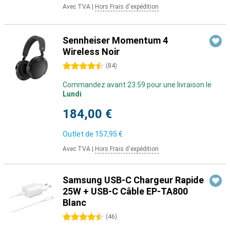
Avec TVA
|
Hors Frais d'expédition
Sennheiser Momentum 4
Wireless Noir
4.5 étoiles
(
84
)
Commandez avant 23:59 pour une livraison le
Lundi
184,00 €
Outlet de
157,95 €
Avec TVA
|
Hors Frais d'expédition
Samsung USB-C Chargeur Rapide
25W + USB-C Câble EP-TA800
Blanc
4.5 étoiles
(
46
)