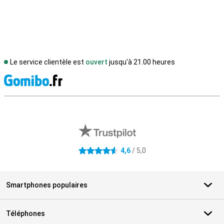
Le service clientèle est
ouvert
jusqu'à 21.00 heures
M
Avis externes des magasins
4,6
/ 5,0
4.6 étoiles
Smartphones populaires
Téléphones