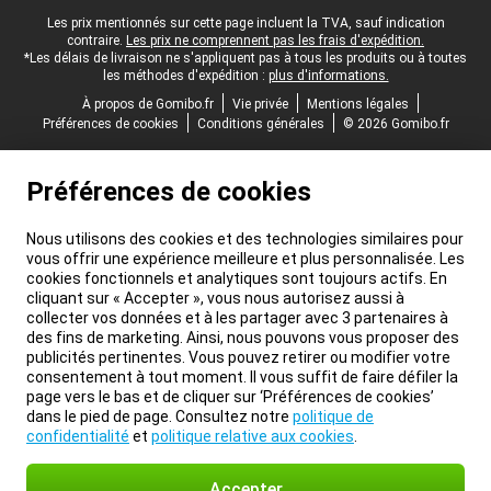
Pied-de-page légal
Les prix mentionnés sur cette page incluent la TVA, sauf indication
contraire.
Les prix ne comprennent pas les frais d'expédition.
*Les délais de livraison ne s'appliquent pas à tous les produits ou à toutes
les méthodes d'expédition :
plus d'informations.
À propos de Gomibo.fr
Vie privée
Mentions légales
Préférences de cookies
Conditions générales
© 2026 Gomibo.fr
Préférences de cookies
Nous utilisons des cookies et des technologies similaires pour
vous offrir une expérience meilleure et plus personnalisée. Les
cookies fonctionnels et analytiques sont toujours actifs. En
cliquant sur « Accepter », vous nous autorisez aussi à
collecter vos données et à les partager avec 3 partenaires à
des fins de marketing. Ainsi, nous pouvons vous proposer des
publicités pertinentes. Vous pouvez retirer ou modifier votre
consentement à tout moment. Il vous suffit de faire défiler la
page vers le bas et de cliquer sur ‘Préférences de cookies’
dans le pied de page. Consultez notre
politique de
confidentialité
et
politique relative aux cookies
.
Accepter