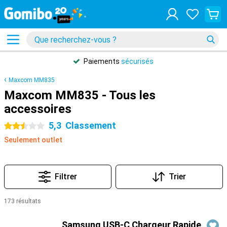
Paiements
sécurisés
Maxcom MM835
Maxcom MM835 - Tous les
accessoires
5,3
Classement
2.5 étoiles
Seulement outlet
Filtrer
Trier
173 résultats
Produits
Samsung USB-C Chargeur Rapide