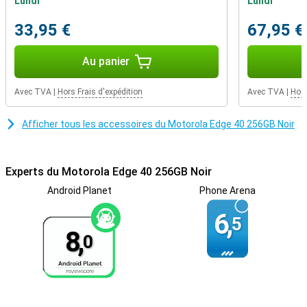
Lundi
Lundi
longtemps à se recharger, grâce à la fonction de charge rapide. Le
Motorola Edge 40 dispose d'une batterie qui dure facilement une
33,95 €
67,95 €
journée. Vous restez donc toujours accessible.
Au panier
Avec TVA
|
Hors Frais d'expédition
Avec TVA
|
Hors
Afficher tous les accessoires du Motorola Edge 40 256GB Noir
Experts du Motorola Edge 40 256GB Noir
Android Planet
Phone Arena
6,
5
8,
0