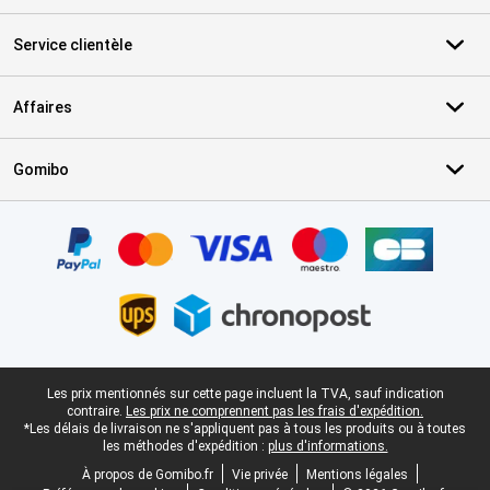
Service clientèle
Affaires
Gomibo
Certificats, methodes de paiement, partenaires de services de livr
Pied-de-page légal
Les prix mentionnés sur cette page incluent la TVA, sauf indication
contraire.
Les prix ne comprennent pas les frais d'expédition.
*Les délais de livraison ne s'appliquent pas à tous les produits ou à toutes
les méthodes d'expédition :
plus d'informations.
À propos de Gomibo.fr
Vie privée
Mentions légales