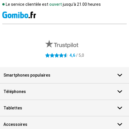
Le service clientèle est
ouvert
jusqu'à 21.00 heures
M
Avis externes des magasins
4,6
/ 5,0
4.6 étoiles
Smartphones populaires
Téléphones
Tablettes
Accessoires