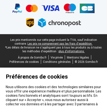
Certificats, methodes de paiement, partenaires de services de livr
Pied-de-page légal
Les prix mentionnés sur cette page incluent la TVA, sauf indication
contraire.
Les prix ne comprennent pas les frais d'expédition.
*Les délais de livraison ne s'appliquent pas à tous les produits ou à toutes
les méthodes d'expédition :
plus d'informations.
À propos de Gomibo.fr
Vie privée
Mentions légales
Préférences de cookies
Conditions générales
© 2026 Gomibo.fr
Préférences de cookies
Nous utilisons des cookies et des technologies similaires pour
vous offrir une expérience meilleure et plus personnalisée. Les
cookies fonctionnels et analytiques sont toujours actifs. En
cliquant sur « Accepter », vous nous autorisez aussi à
collecter vos données et à les partager avec 3 partenaires à