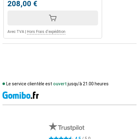
208,00 €
Avec TVA
|
Hors Frais d'expédition
Le service clientèle est
ouvert
jusqu'à 21.00 heures
M
Avis externes des magasins
4,5
/ 5,0