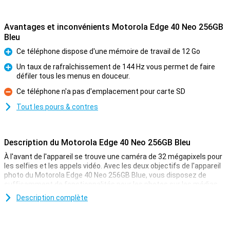
Avantages et inconvénients Motorola Edge 40 Neo 256GB
Bleu
Ce téléphone dispose d'une mémoire de travail de 12 Go
Pour
Un taux de rafraîchissement de 144 Hz vous permet de faire
défiler tous les menus en douceur.
Pour
Ce téléphone n'a pas d'emplacement pour carte SD
Contre
Tout les pours & contres
Description du Motorola Edge 40 Neo 256GB Bleu
À l'avant de l'appareil se trouve une caméra de 32 mégapixels pour
les selfies et les appels vidéo. Avec les deux objectifs de l'appareil
photo du Motorola Edge 40 Neo 256GB Blue, vous disposez de
suffisamment de fonctionnalités pour les photos sur les médias
sociaux. L'objectif principal et l'appareil photo ultra grand angle
Description complète
prennent de bonnes photos, nettes, dans de nombreuses
situations !